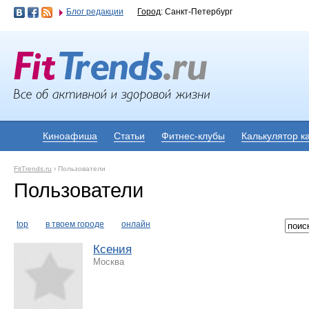
Блог редакции
Город
: Санкт-Петербург
Киноафиша
Статьи
Фитнес-клубы
Калькулятор к
FitTrends.ru
›
Пользователи
Пользователи
top
в твоем городе
онлайн
Ксения
Москва