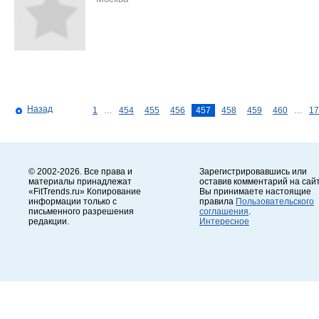
Назад
1
…
454
455
456
457
458
459
460
…
17
© 2002-2026. Все права и
Зарегистрировавшись или
материалы принадлежат
оставив комментарий на сайт
«FitTrends.ru» Копирование
Вы принимаете настоящие
информации только с
правила
Пользовательского
письменного разрешения
соглашения
.
редакции.
Интересное