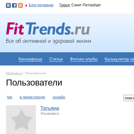
Блог редакции
Город
: Санкт-Петербург
Киноафиша
Статьи
Фитнес-клубы
Калькулятор к
FitTrends.ru
›
Пользователи
Пользователи
top
в твоем городе
онлайн
Татьяна
Ульяновск