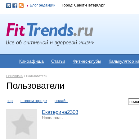
Блог редакции
Город
: Санкт-Петербург
Киноафиша
Статьи
Фитнес-клубы
Калькулятор к
FitTrends.ru
›
Пользователи
Пользователи
top
в твоем городе
онлайн
Екатерина2303
Ярославль