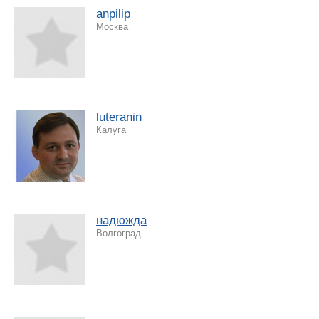
anpilip
Москва
luteranin
Калуга
надюжда
Волгоград