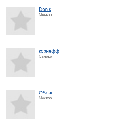
Denis
Москва
корнефф
Самара
OScar
Москва