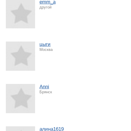
emm_a
другой
цыги
Москва
Anni
Брянск
алина1619