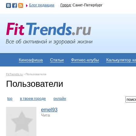
Блог редакции
Город
: Санкт-Петербург
Киноафиша
Статьи
Фитнес-клубы
Калькулятор к
FitTrends.ru
›
Пользователи
Пользователи
top
в твоем городе
онлайн
emel93
Чита