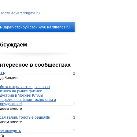
вости advert.drugme.ru
Зарегистрируй свой клуб на fittrends.ru
бсуждаем
нтересное в сообществах
LP!!
2
дибилдинг
бята открывается два новых
тнеса на рынке фитнес
дустрии в Москве! Клубы
перские новейшие технологии и
орудование!
1
деем вместе
дая талия, толстые бедра!!!(((
3
деем вместе
чу похудеть
1
га