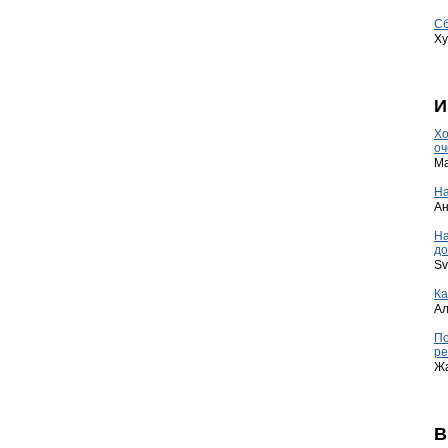
Сб
Ху
И
Хо
оч
Ma
На
А
Н
до
Sv
Ка
А
По
ре
Ж
В