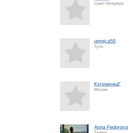
Санкт-Петербург
umnica55
Тула
КэтиринкаГ
Москва
Anna Fedorova
Тамбов