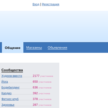
|
Вход
Регистрация
Магазины
Обьявления
Общение
Сообщества
Худеем вместе
2177
участников
Йога
650
участников
Бодибилдинг
636
участников
Кардио
392
участника
Фитнес-клуб
378
участников
Здоровье
287
участников