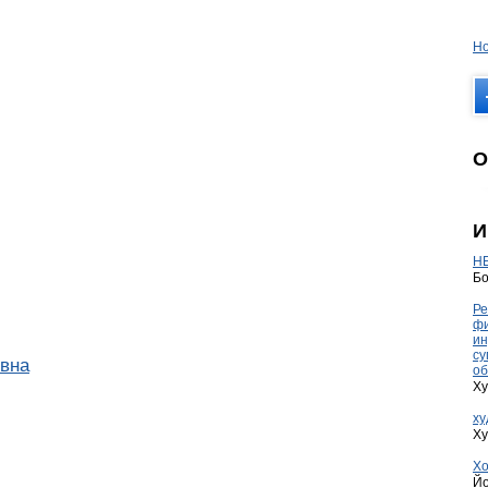
Но
О
И
HE
Бо
Ре
фи
ин
су
вна
об
Ху
ху
Ху
Хо
Йо