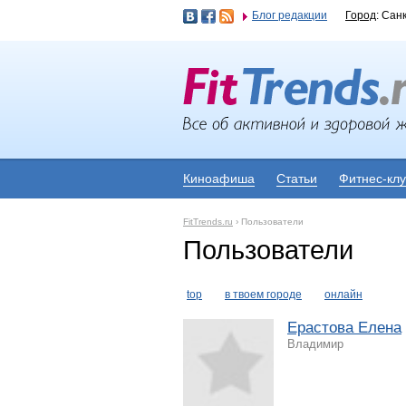
Блог редакции
Город
: Сан
Киноафиша
Статьи
Фитнес-кл
FitTrends.ru
›
Пользователи
Пользователи
top
в твоем городе
онлайн
Ерастова Елена
Владимир