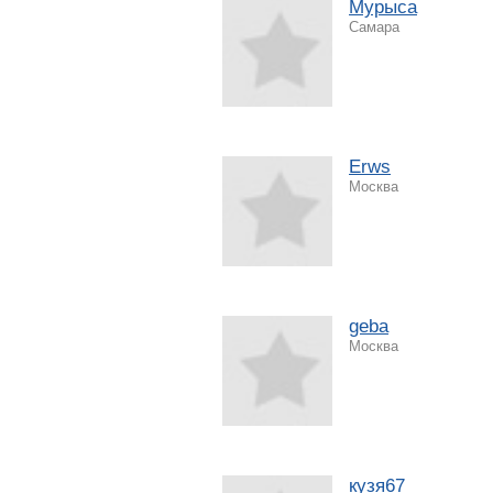
Мурыса
Самара
Erws
Москва
geba
Москва
кузя67