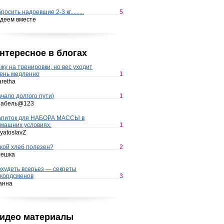
росить надоевшие 2-3 кг.........
5
деем вместе
нтересное в блогах
жу на тренировки, но вес уходит
ень медленно
1
retha
чало долгого пути)
1
набель@123
апиток для НАБОРА МАССЫ в
машних условиях.
1
yatoslavZ
кой хлеб полезен?
2
лешка
худеть всерьез — секреты
кордсменов
3
анна
идео материалы