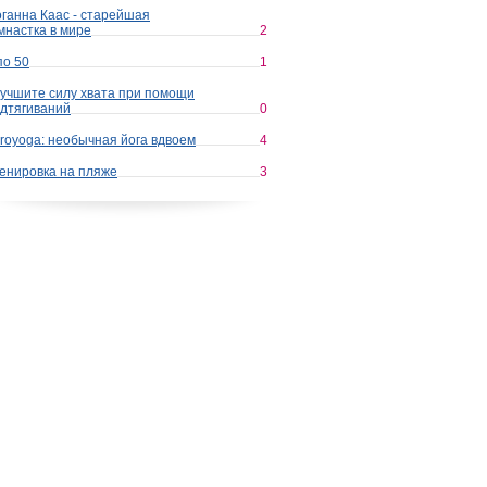
ганна Каас - старейшая
мнастка в мире
2
по 50
1
учшите силу хвата при помощи
дтягиваний
0
royoga: необычная йога вдвоем
4
енировка на пляже
3