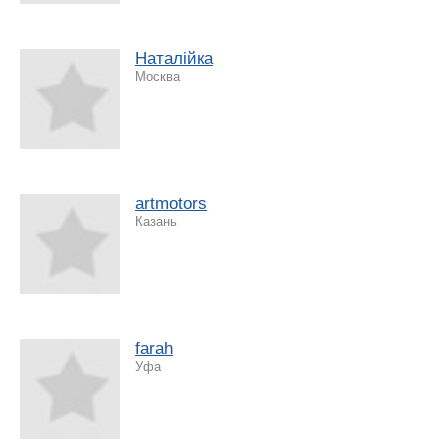
Наталійка
Москва
artmotors
Казань
farah
Уфа