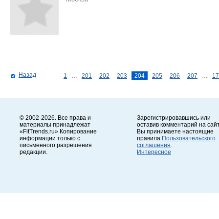
Назад
1
…
201
202
203
204
205
206
207
…
17
© 2002-2026. Все права и
Зарегистрировавшись или
материалы принадлежат
оставив комментарий на сайт
«FitTrends.ru» Копирование
Вы принимаете настоящие
информации только с
правила
Пользовательского
письменного разрешения
соглашения
.
редакции.
Интересное