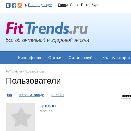
Блог редакции
Город
: Санкт-Петербург
Киноафиша
Статьи
Фитнес-клубы
Калькулятор к
FitTrends.ru
›
Пользователи
Пользователи
top
в твоем городе
онлайн
larimari
Москва