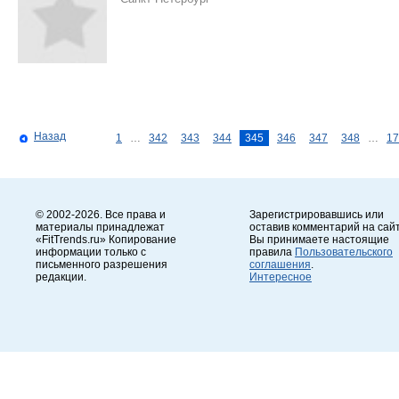
Назад
1
…
342
343
344
345
346
347
348
…
17
© 2002-2026. Все права и
Зарегистрировавшись или
материалы принадлежат
оставив комментарий на сайт
«FitTrends.ru» Копирование
Вы принимаете настоящие
информации только с
правила
Пользовательского
письменного разрешения
соглашения
.
редакции.
Интересное