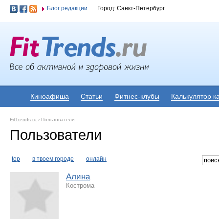
Блог редакции
Город
: Санкт-Петербург
Киноафиша
Статьи
Фитнес-клубы
Калькулятор к
FitTrends.ru
›
Пользователи
Пользователи
top
в твоем городе
онлайн
Алина
Кострома