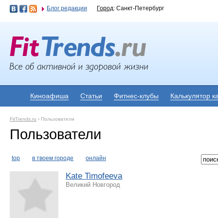
Блог редакции
Город
: Санкт-Петербург
Киноафиша
Статьи
Фитнес-клубы
Калькулятор к
FitTrends.ru
›
Пользователи
Пользователи
top
в твоем городе
онлайн
Kate Timofeeva
Великий Новгород