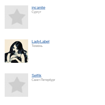
incanite
Сургут
LadyLabel
Тюмень
Selfik
Санкт-Петербург