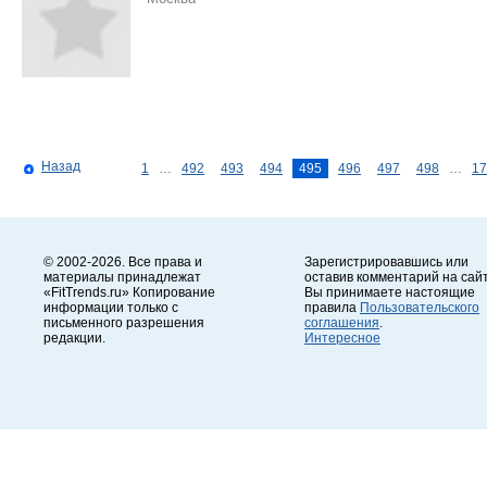
Назад
1
…
492
493
494
495
496
497
498
…
17
© 2002-2026. Все права и
Зарегистрировавшись или
материалы принадлежат
оставив комментарий на сайт
«FitTrends.ru» Копирование
Вы принимаете настоящие
информации только с
правила
Пользовательского
письменного разрешения
соглашения
.
редакции.
Интересное