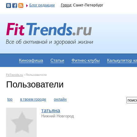
Блог редакции
Город
: Санкт-Петербург
Киноафиша
Статьи
Фитнес-клубы
Калькулятор к
FitTrends.ru
›
Пользователи
Пользователи
top
в твоем городе
онлайн
татьяна
Нижний Новгород