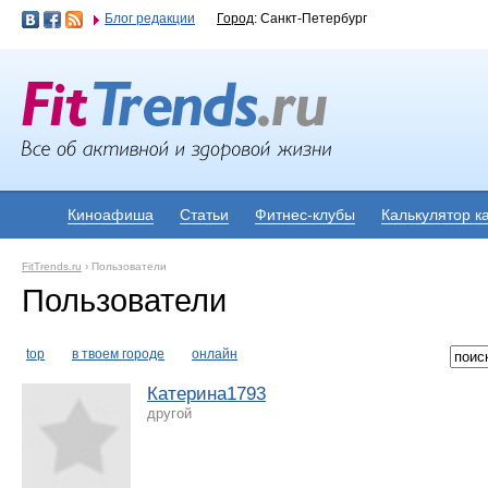
Блог редакции
Город
: Санкт-Петербург
Киноафиша
Статьи
Фитнес-клубы
Калькулятор к
FitTrends.ru
›
Пользователи
Пользователи
top
в твоем городе
онлайн
Катерина1793
другой