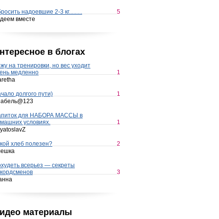
росить надоевшие 2-3 кг.........
5
деем вместе
нтересное в блогах
жу на тренировки, но вес уходит
ень медленно
1
retha
чало долгого пути)
1
набель@123
апиток для НАБОРА МАССЫ в
машних условиях.
1
yatoslavZ
кой хлеб полезен?
2
лешка
худеть всерьез — секреты
кордсменов
3
анна
идео материалы