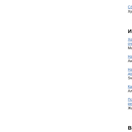
Сб
Ху
И
Хо
оч
Ma
На
А
Н
до
Sv
Ка
А
По
ре
Ж
В