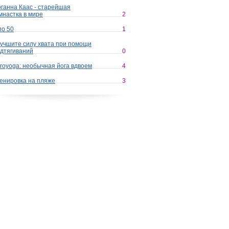
ганна Каас - старейшая
мнастка в мире
2
по 50
1
учшите силу хвата при помощи
дтягиваний
0
royoga: необычная йога вдвоем
4
енировка на пляже
3