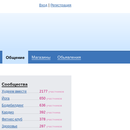
|
Вход
Регистрация
Магазины
Обьявления
Общение
Сообщества
Худеем вместе
2177
участников
Йога
650
участников
Бодибилдинг
636
участников
Кардио
392
участника
Фитнес-клуб
378
участников
Здоровье
287
участников