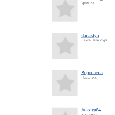
Уральск
danastya
Санкт-Петербург
Воропаева
Подольск
Анютка84
Кемерово