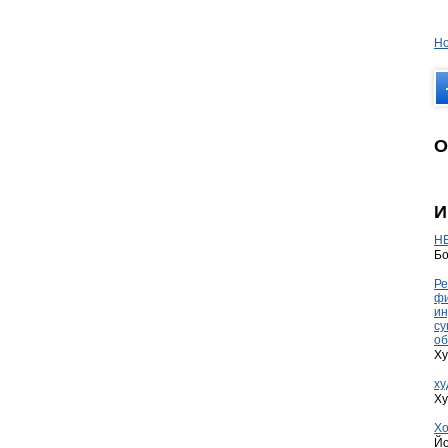
Но
О
И
HE
Бо
Ре
фи
ин
су
об
Ху
ху
Ху
Хо
Йо