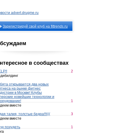
вости advert.drugme.ru
Зарегистрируй свой клуб на fittrends.ru
бсуждаем
нтересное в сообществах
LP!!
2
дибилдинг
бята открывается два новых
тнеса на рынке фитнес
дустрии в Москве! Клубы
перские новейшие технологии и
орудование!
1
деем вместе
дая талия, толстые бедра!!!(((
3
деем вместе
чу похудеть
1
га