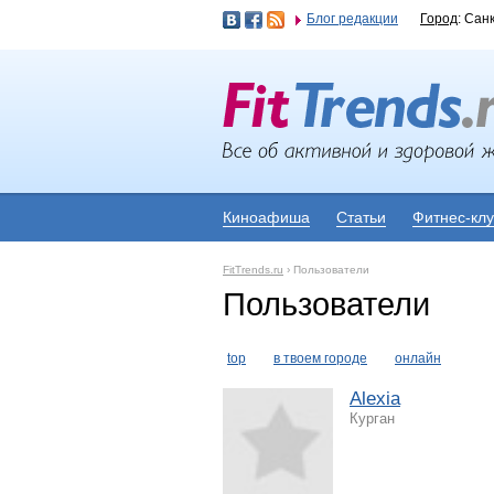
Блог редакции
Город
: Сан
Киноафиша
Статьи
Фитнес-кл
FitTrends.ru
›
Пользователи
Пользователи
top
в твоем городе
онлайн
Alexia
Курган