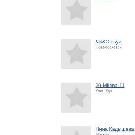
&&&Olesya
Новомосковск
20-Milena-11
Улан-Удэ
Нина Кадышева
Москва