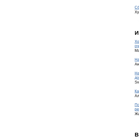
Сб
Ху
И
Хо
оч
Ma
На
А
Н
до
Sv
Ка
А
По
ре
Ж
В