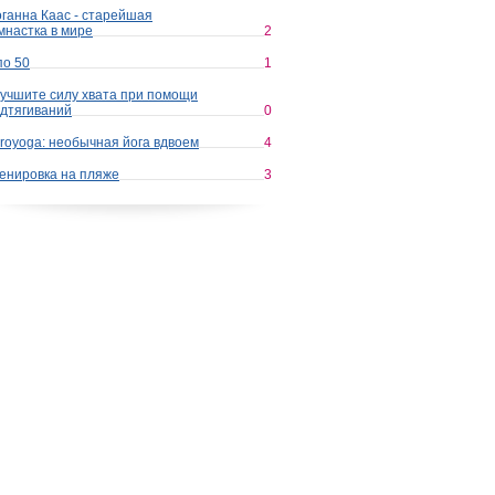
ганна Каас - старейшая
мнастка в мире
2
по 50
1
учшите силу хвата при помощи
дтягиваний
0
royoga: необычная йога вдвоем
4
енировка на пляже
3