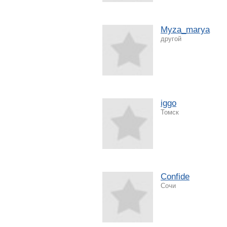
Myza_marya
другой
iggo
Томск
Confide
Сочи