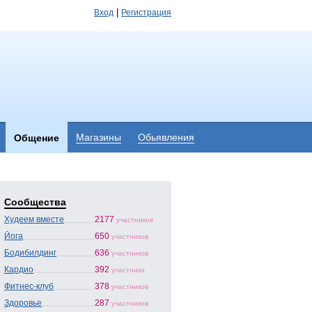
|
Вход
Регистрация
Магазины
Обьявления
Общение
Сообщества
Худеем вместе
2177
участников
Йога
650
участников
Бодибилдинг
636
участников
Кардио
392
участника
Фитнес-клуб
378
участников
Здоровье
287
участников