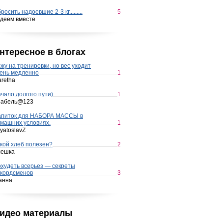
росить надоевшие 2-3 кг.........
5
деем вместе
нтересное в блогах
жу на тренировки, но вес уходит
ень медленно
1
retha
чало долгого пути)
1
набель@123
апиток для НАБОРА МАССЫ в
машних условиях.
1
yatoslavZ
кой хлеб полезен?
2
лешка
худеть всерьез — секреты
кордсменов
3
анна
идео материалы