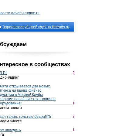
вости advert.drugme.ru
Зарегистрируй свой клуб на fittrends.ru
бсуждаем
нтересное в сообществах
LP!!
2
дибилдинг
бята открывается два новых
тнеса на рынке фитнес
дустрии в Москве! Клубы
перские новейшие технологии и
орудование!
1
деем вместе
дая талия, толстые бедра!!!(((
3
деем вместе
чу похудеть
1
га