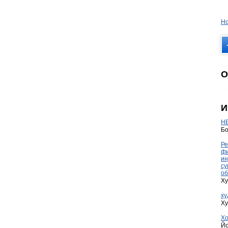
Но
О
И
HE
Бо
Ре
фи
ин
су
об
Ху
ху
Ху
Хо
Йо