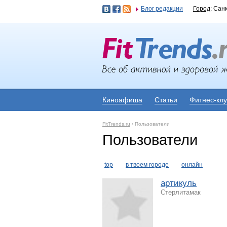
Блог редакции
Город
: Сан
Киноафиша
Статьи
Фитнес-кл
FitTrends.ru
›
Пользователи
Пользователи
top
в твоем городе
онлайн
артикуль
Стерлитамак