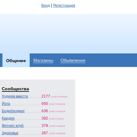
|
Вход
Регистрация
Магазины
Обьявления
Общение
Сообщества
Худеем вместе
2177
участников
Йога
650
участников
Бодибилдинг
636
участников
Кардио
392
участника
Фитнес-клуб
378
участников
Здоровье
287
участников