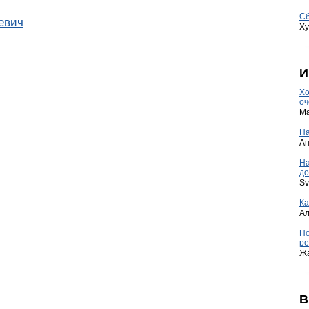
Сб
евич
Ху
И
Хо
оч
Ma
На
А
Н
до
Sv
Ка
А
По
ре
Ж
В