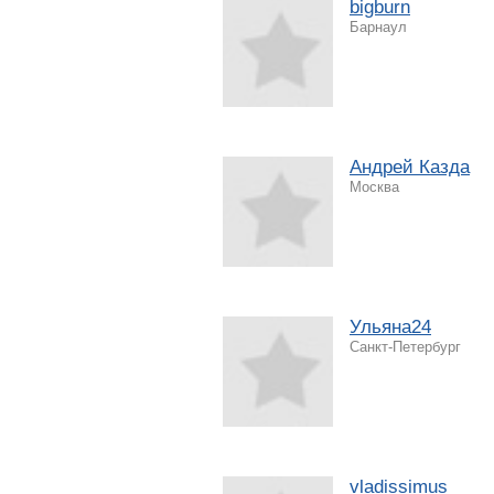
bigburn
Барнаул
Андрей Казда
Москва
Ульяна24
Санкт-Петербург
vladissimus