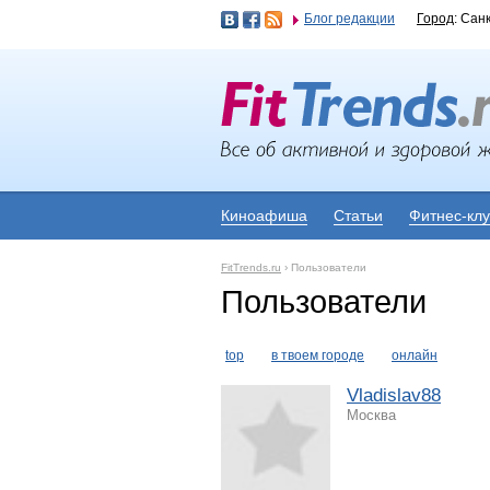
Блог редакции
Город
: Сан
Киноафиша
Статьи
Фитнес-кл
FitTrends.ru
›
Пользователи
Пользователи
top
в твоем городе
онлайн
Vladislav88
Москва