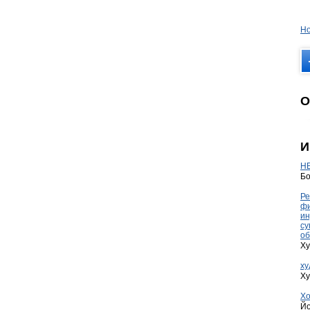
Но
О
И
HE
Бо
Ре
фи
ин
су
об
Ху
ху
Ху
Хо
Йо