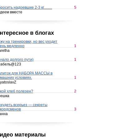
росить надоевшие 2-3 кг.........
5
деем вместе
нтересное в блогах
жу на тренировки, но вес уходит
ень медленно
1
retha
чало долгого пути)
1
набель@123
апиток для НАБОРА МАССЫ в
машних условиях.
1
yatoslavZ
кой хлеб полезен?
2
лешка
худеть всерьез — секреты
кордсменов
3
анна
идео материалы