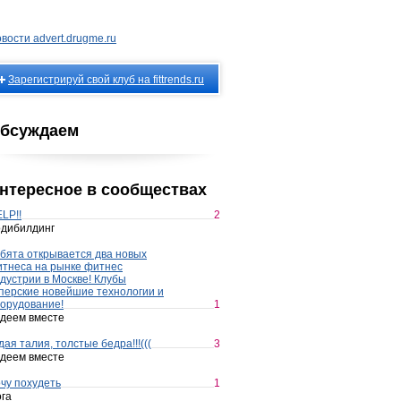
вости advert.drugme.ru
Зарегистрируй свой клуб на fittrends.ru
бсуждаем
нтересное в сообществах
LP!!
2
дибилдинг
бята открывается два новых
тнеса на рынке фитнес
дустрии в Москве! Клубы
перские новейшие технологии и
орудование!
1
деем вместе
дая талия, толстые бедра!!!(((
3
деем вместе
чу похудеть
1
га