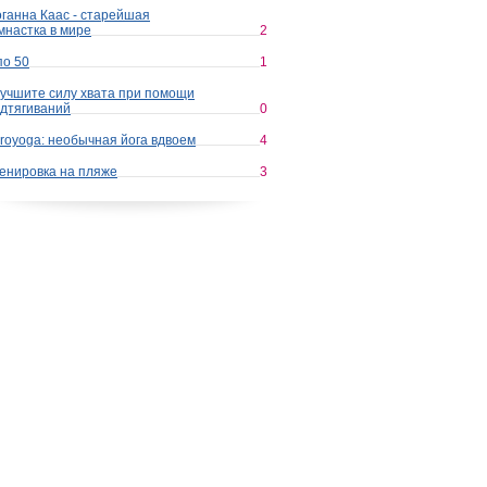
ганна Каас - старейшая
мнастка в мире
2
по 50
1
учшите силу хвата при помощи
дтягиваний
0
royoga: необычная йога вдвоем
4
енировка на пляже
3