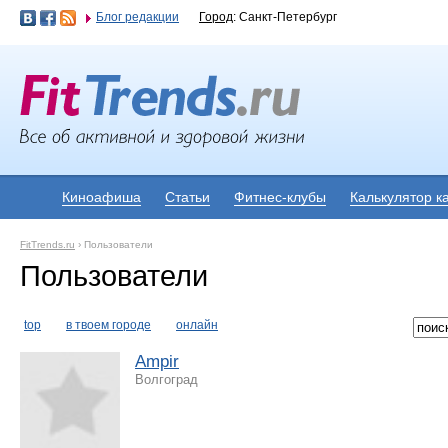
Блог редакции
Город
: Санкт-Петербург
Киноафиша
Статьи
Фитнес-клубы
Калькулятор к
FitTrends.ru
›
Пользователи
Пользователи
top
в твоем городе
онлайн
Ampir
Волгоград