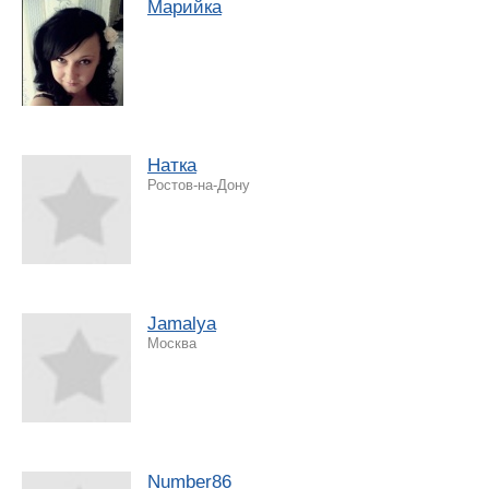
Марийка
Натка
Ростов-на-Дону
Jamalya
Москва
Number86