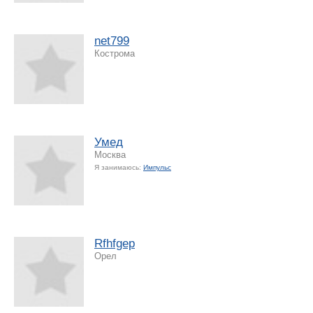
net799
Кострома
Умед
Москва
Я занимаюсь:
Импульс
Rfhfgep
Орел