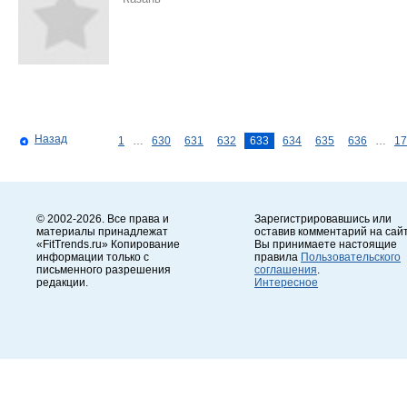
Назад
1
…
630
631
632
633
634
635
636
…
17
© 2002-2026. Все права и
Зарегистрировавшись или
материалы принадлежат
оставив комментарий на сайт
«FitTrends.ru» Копирование
Вы принимаете настоящие
информации только с
правила
Пользовательского
письменного разрешения
соглашения
.
редакции.
Интересное