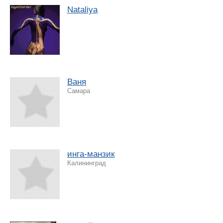
Nataliya
Ваня
Самара
инга-манзик
Калининград