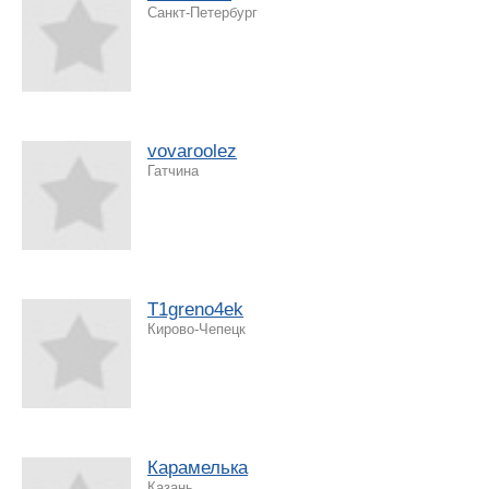
Санкт-Петербург
vovaroolez
Гатчина
T1greno4ek
Кирово-Чепецк
Карамелька
Казань