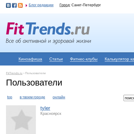
Блог редакции
Город
: Санкт-Петербург
Киноафиша
Статьи
Фитнес-клубы
Калькулятор к
FitTrends.ru
›
Пользователи
Пользователи
top
в твоем городе
онлайн
tyler
Красноярск