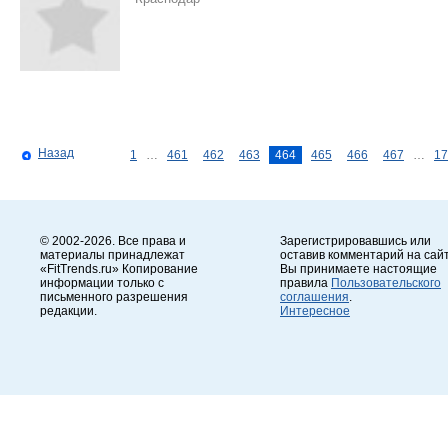
Назад
1
…
461
462
463
464
465
466
467
…
17
© 2002-2026. Все права и
Зарегистрировавшись или
материалы принадлежат
оставив комментарий на сайт
«FitTrends.ru» Копирование
Вы принимаете настоящие
информации только с
правила
Пользовательского
письменного разрешения
соглашения
.
редакции.
Интересное