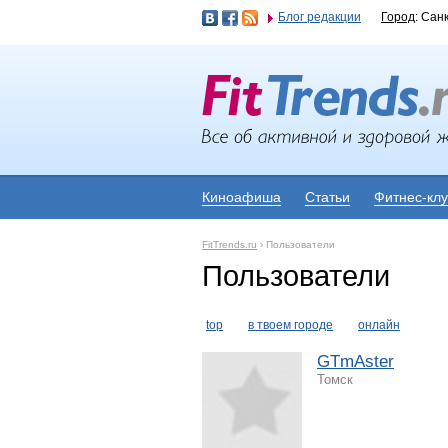
Блог редакции
Город
: Сан
Киноафиша
Статьи
Фитнес-кл
FitTrends.ru
›
Пользователи
Пользователи
top
в твоем городе
онлайн
GTmAster
Томск