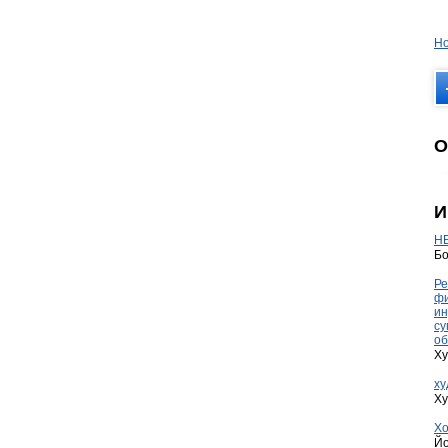
Но
О
И
HE
Бо
Ре
фи
ин
су
об
Ху
ху
Ху
Хо
Йо