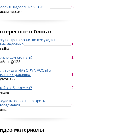
росить надоевшие 2-3 кг.........
5
деем вместе
нтересное в блогах
жу на тренировки, но вес уходит
ень медленно
1
retha
чало долгого пути)
1
набель@123
апиток для НАБОРА МАССЫ в
машних условиях.
1
yatoslavZ
кой хлеб полезен?
2
лешка
худеть всерьез — секреты
кордсменов
3
анна
идео материалы