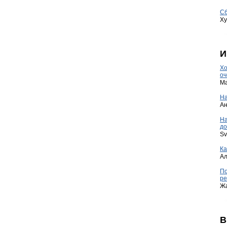
Сб
Ху
И
Хо
оч
Ma
На
А
Н
до
Sv
Ка
А
По
ре
Ж
В