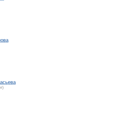
пова
асьева
т)