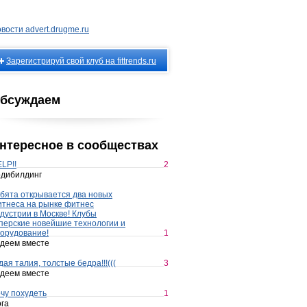
вости advert.drugme.ru
Зарегистрируй свой клуб на fittrends.ru
бсуждаем
нтересное в сообществах
LP!!
2
дибилдинг
бята открывается два новых
тнеса на рынке фитнес
дустрии в Москве! Клубы
перские новейшие технологии и
орудование!
1
деем вместе
дая талия, толстые бедра!!!(((
3
деем вместе
чу похудеть
1
га