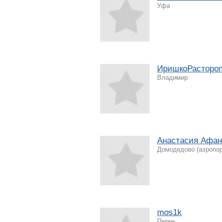
Уфа
ИришкоРасторо
Владимир
Анастасия Афан
Домодедово (аэропор
mos1k
Пермь