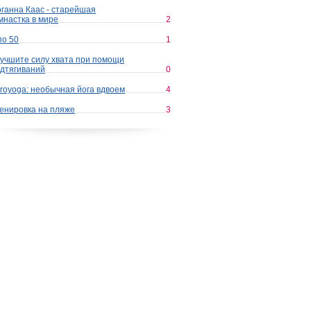
ганна Каас - старейшая
мнастка в мире
2
по 50
1
учшите силу хвата при помощи
дтягиваний
0
royoga: необычная йога вдвоем
4
енировка на пляже
3