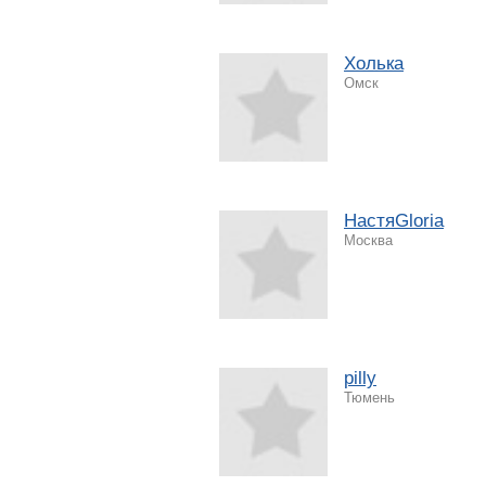
Холька
Омск
НастяGloria
Москва
pilly
Тюмень