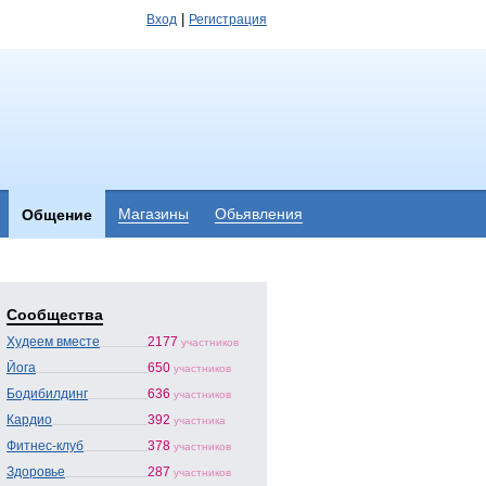
|
Вход
Регистрация
Магазины
Обьявления
Общение
Сообщества
Худеем вместе
2177
участников
Йога
650
участников
Бодибилдинг
636
участников
Кардио
392
участника
Фитнес-клуб
378
участников
Здоровье
287
участников