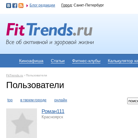
Блог редакции
Город
: Санкт-Петербург
Киноафиша
Статьи
Фитнес-клубы
Калькулятор к
FitTrends.ru
›
Пользователи
Пользователи
top
в твоем городе
онлайн
Роман111
Красноярск