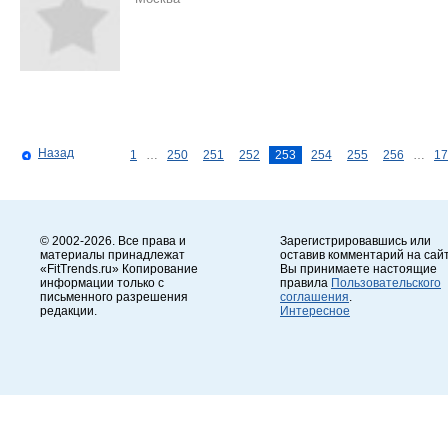
Назад
1
…
250
251
252
253
254
255
256
…
17
© 2002-2026. Все права и
Зарегистрировавшись или
материалы принадлежат
оставив комментарий на сайт
«FitTrends.ru» Копирование
Вы принимаете настоящие
информации только с
правила
Пользовательского
письменного разрешения
соглашения
.
редакции.
Интересное