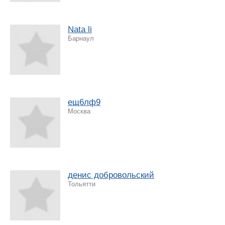
Nata li
Барнаул
ещ6лф9
Москва
денис добровольский
Тольятти