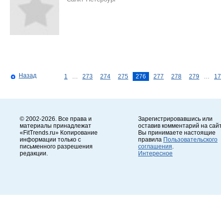
Назад
1
…
273
274
275
276
277
278
279
…
17
© 2002-2026. Все права и
Зарегистрировавшись или
материалы принадлежат
оставив комментарий на сайт
«FitTrends.ru» Копирование
Вы принимаете настоящие
информации только с
правила
Пользовательского
письменного разрешения
соглашения
.
редакции.
Интересное