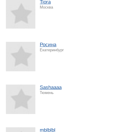
Tiora
Москва
Росина
Екатеринбург
Sashaaaa
Тюмень
mblblbl