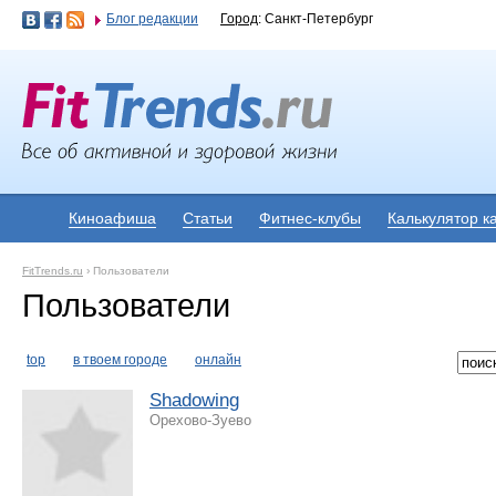
Блог редакции
Город
: Санкт-Петербург
Киноафиша
Статьи
Фитнес-клубы
Калькулятор к
FitTrends.ru
›
Пользователи
Пользователи
top
в твоем городе
онлайн
Shadowing
Орехово-Зуево