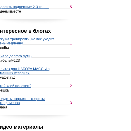
росить надоевшие 2-3 кг.........
5
деем вместе
нтересное в блогах
жу на тренировки, но вес уходит
ень медленно
1
retha
чало долгого пути)
1
набель@123
апиток для НАБОРА МАССЫ в
машних условиях.
1
yatoslavZ
кой хлеб полезен?
2
лешка
худеть всерьез — секреты
кордсменов
3
анна
идео материалы