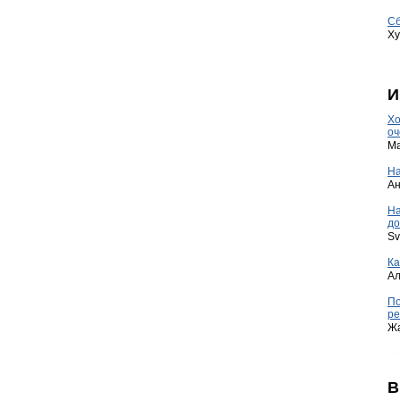
Сб
Ху
И
Хо
оч
Ma
На
А
Н
до
Sv
Ка
А
По
ре
Ж
В