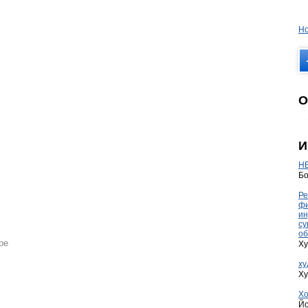
Но
О
И
HE
Бо
Ре
фи
ин
су
об
ре
Ху
ху
Ху
Хо
Йо