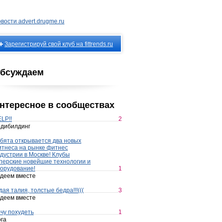
вости advert.drugme.ru
Зарегистрируй свой клуб на fittrends.ru
бсуждаем
нтересное в сообществах
LP!!
2
дибилдинг
бята открывается два новых
тнеса на рынке фитнес
дустрии в Москве! Клубы
перские новейшие технологии и
орудование!
1
деем вместе
дая талия, толстые бедра!!!(((
3
деем вместе
чу похудеть
1
га