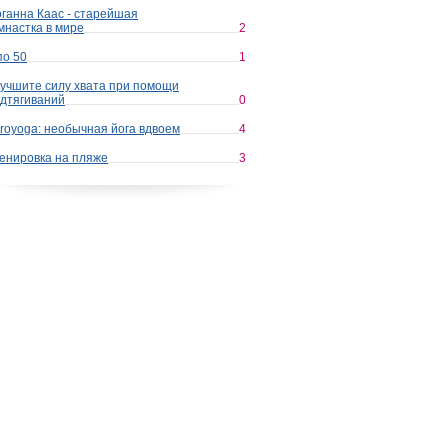
ганна Каас - старейшая
мнастка в мире
2
по 50
1
учшите силу хвата при помощи
дтягиваний
0
royoga: необычная йога вдвоем
4
енировка на пляже
3