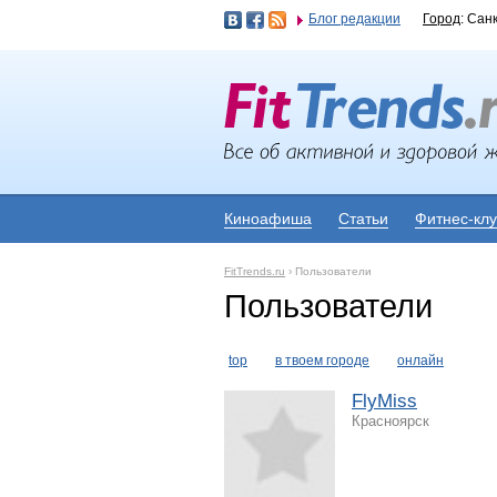
Блог редакции
Город
: Сан
Киноафиша
Статьи
Фитнес-кл
FitTrends.ru
›
Пользователи
Пользователи
top
в твоем городе
онлайн
FlyMiss
Красноярск