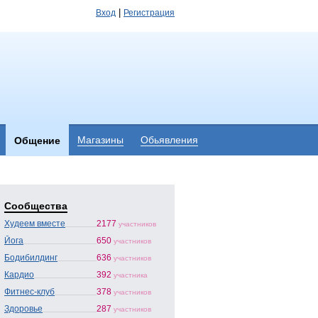
|
Вход
Регистрация
Магазины
Обьявления
Общение
Сообщества
Худеем вместе
2177
участников
Йога
650
участников
Бодибилдинг
636
участников
Кардио
392
участника
Фитнес-клуб
378
участников
Здоровье
287
участников