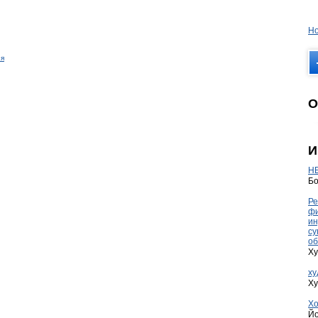
Но
я
О
И
HE
Бо
Ре
фи
ин
су
об
Ху
ху
Ху
Хо
Йо