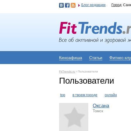
Блог редакции
Город
: Сан
Киноафиша
Статьи
Фитнес-кл
FitTrends.ru
›
Пользователи
Пользователи
top
в твоем городе
онлайн
Оксана
Томск