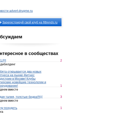
вости advert.drugme.ru
Зарегистрируй свой клуб на fittrends.ru
бсуждаем
нтересное в сообществах
LP!!
2
дибилдинг
бята открывается два новых
тнеса на рынке фитнес
дустрии в Москве! Клубы
перские новейшие технологии и
орудование!
1
деем вместе
дая талия, толстые бедра!!!(((
3
деем вместе
чу похудеть
1
га