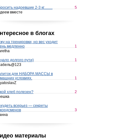
росить надоевшие 2-3 кг.........
5
деем вместе
нтересное в блогах
жу на тренировки, но вес уходит
ень медленно
1
retha
чало долгого пути)
1
набель@123
апиток для НАБОРА МАССЫ в
машних условиях.
1
yatoslavZ
кой хлеб полезен?
2
лешка
худеть всерьез — секреты
кордсменов
3
анна
идео материалы