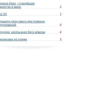
ганна Каас - старейшая
мнастка в мире
2
по 50
1
учшите силу хвата при помощи
дтягиваний
0
royoga: необычная йога вдвоем
4
енировка на пляже
3