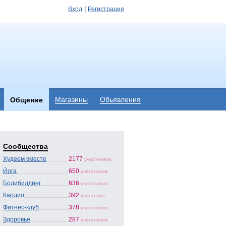
|
Вход
Регистрация
Магазины
Обьявления
Общение
Сообщества
Худеем вместе
2177
участников
Йога
650
участников
Бодибилдинг
636
участников
Кардио
392
участника
Фитнес-клуб
378
участников
Здоровье
287
участников