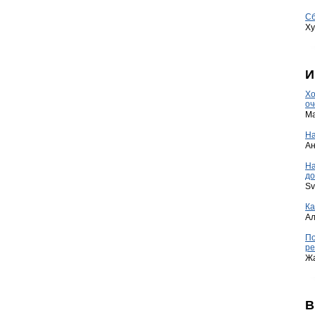
Сб
Ху
И
Хо
оч
Ma
На
А
Н
до
Sv
Ка
А
По
ре
Ж
В