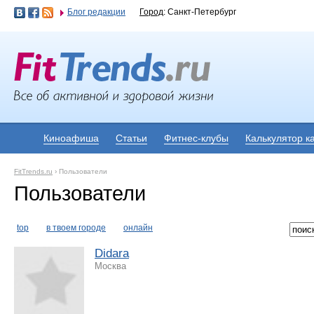
Блог редакции
Город
: Санкт-Петербург
Киноафиша
Статьи
Фитнес-клубы
Калькулятор к
FitTrends.ru
›
Пользователи
Пользователи
top
в твоем городе
онлайн
Didara
Москва