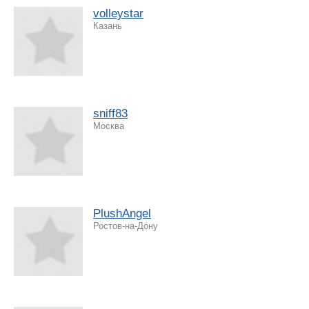
volleystar
Казань
sniff83
Москва
PlushAngel
Ростов-на-Дону