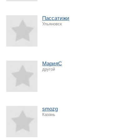
Пассатижи
Ульяновск
МарияC
другой
smozg
Казань