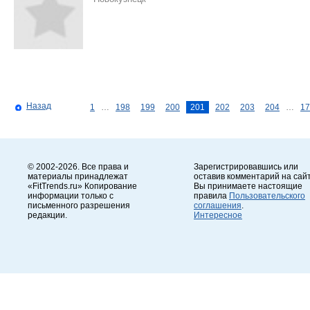
Назад
1
…
198
199
200
201
202
203
204
…
17
© 2002-2026. Все права и
Зарегистрировавшись или
материалы принадлежат
оставив комментарий на сайт
«FitTrends.ru» Копирование
Вы принимаете настоящие
информации только с
правила
Пользовательского
письменного разрешения
соглашения
.
редакции.
Интересное