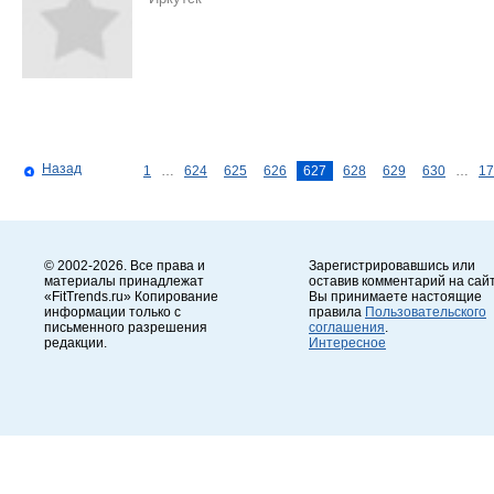
Назад
1
…
624
625
626
627
628
629
630
…
17
© 2002-2026. Все права и
Зарегистрировавшись или
материалы принадлежат
оставив комментарий на сайт
«FitTrends.ru» Копирование
Вы принимаете настоящие
информации только с
правила
Пользовательского
письменного разрешения
соглашения
.
редакции.
Интересное