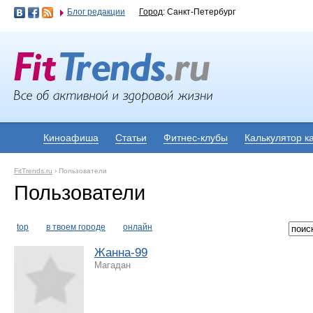
Блог редакции
Город
: Санкт-Петербург
Киноафиша
Статьи
Фитнес-клубы
Калькулятор к
FitTrends.ru
›
Пользователи
Пользователи
top
в твоем городе
онлайн
Жанна-99
Магадан