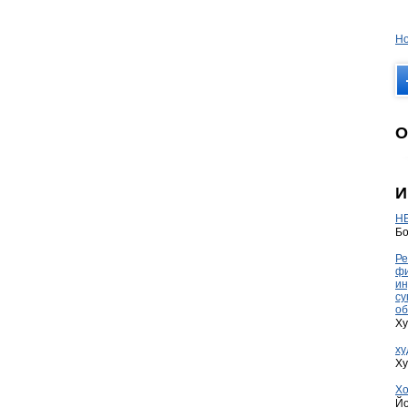
Но
О
И
HE
Бо
Ре
фи
ин
су
об
Ху
ху
Ху
Хо
Йо