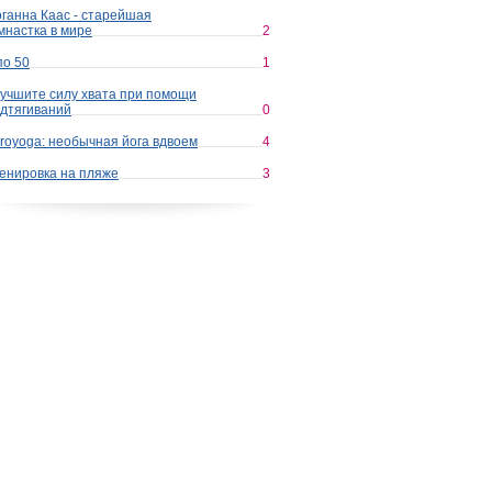
ганна Каас - старейшая
мнастка в мире
2
по 50
1
учшите силу хвата при помощи
дтягиваний
0
royoga: необычная йога вдвоем
4
енировка на пляже
3