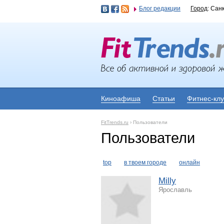
Блог редакции
Город
: Сан
Киноафиша
Статьи
Фитнес-кл
FitTrends.ru
›
Пользователи
Пользователи
top
в твоем городе
онлайн
Milly
Ярославль