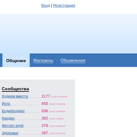
|
Вход
Регистрация
Магазины
Обьявления
Общение
Сообщества
Худеем вместе
2177
участников
Йога
650
участников
Бодибилдинг
636
участников
Кардио
392
участника
Фитнес-клуб
378
участников
Здоровье
287
участников