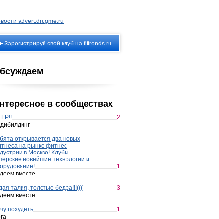
вости advert.drugme.ru
Зарегистрируй свой клуб на fittrends.ru
бсуждаем
нтересное в сообществах
LP!!
2
дибилдинг
бята открывается два новых
тнеса на рынке фитнес
дустрии в Москве! Клубы
перские новейшие технологии и
орудование!
1
деем вместе
дая талия, толстые бедра!!!(((
3
деем вместе
чу похудеть
1
га