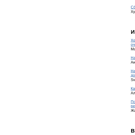
Сб
Ху
И
Хо
оч
Ma
На
А
Н
до
Sv
Ка
А
По
ре
Ж
В