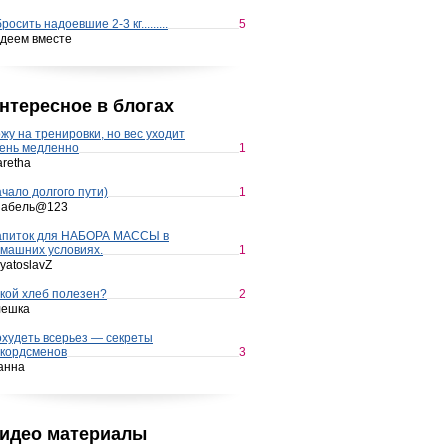
росить надоевшие 2-3 кг.........
5
деем вместе
нтересное в блогах
жу на тренировки, но вес уходит
ень медленно
1
retha
чало долгого пути)
1
набель@123
апиток для НАБОРА МАССЫ в
машних условиях.
1
yatoslavZ
кой хлеб полезен?
2
лешка
худеть всерьез — секреты
кордсменов
3
анна
идео материалы