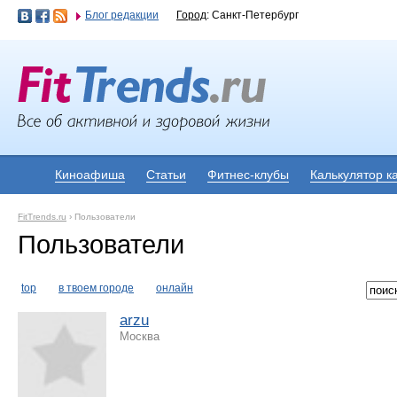
Блог редакции
Город
: Санкт-Петербург
Киноафиша
Статьи
Фитнес-клубы
Калькулятор к
FitTrends.ru
›
Пользователи
Пользователи
top
в твоем городе
онлайн
arzu
Москва