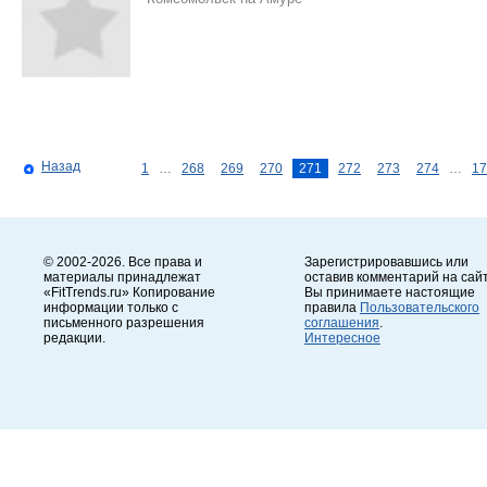
Назад
1
…
268
269
270
271
272
273
274
…
17
© 2002-2026. Все права и
Зарегистрировавшись или
материалы принадлежат
оставив комментарий на сайт
«FitTrends.ru» Копирование
Вы принимаете настоящие
информации только с
правила
Пользовательского
письменного разрешения
соглашения
.
редакции.
Интересное