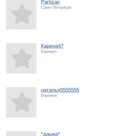
Partizan
Санкт-Петербург
Карина47
Барнаул
наталья5555555
Воронеж
*дашка*