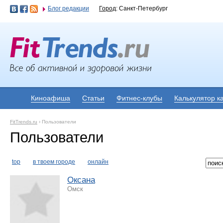
Блог редакции
Город
: Санкт-Петербург
Киноафиша
Статьи
Фитнес-клубы
Калькулятор к
FitTrends.ru
›
Пользователи
Пользователи
top
в твоем городе
онлайн
Оксана
Омск