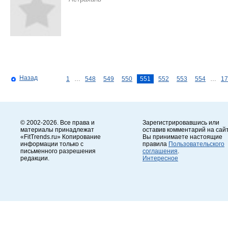
Назад
1
…
548
549
550
551
552
553
554
…
17
© 2002-2026. Все права и
Зарегистрировавшись или
материалы принадлежат
оставив комментарий на сайт
«FitTrends.ru» Копирование
Вы принимаете настоящие
информации только с
правила
Пользовательского
письменного разрешения
соглашения
.
редакции.
Интересное