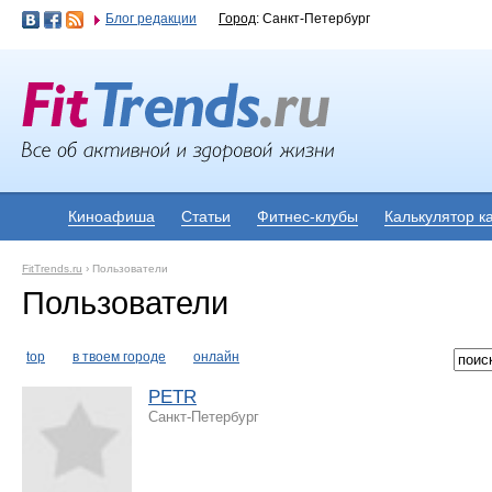
Блог редакции
Город
: Санкт-Петербург
Киноафиша
Статьи
Фитнес-клубы
Калькулятор к
FitTrends.ru
›
Пользователи
Пользователи
top
в твоем городе
онлайн
PETR
Санкт-Петербург