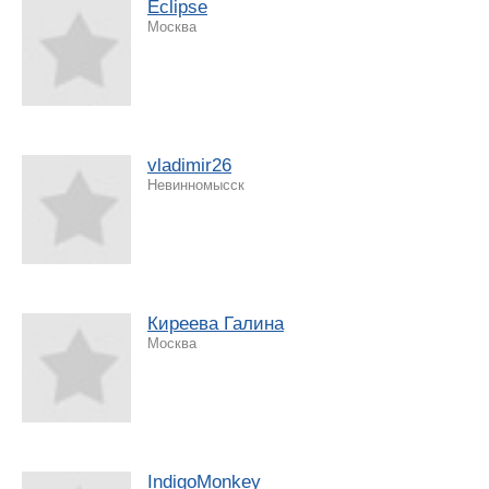
Eclipse
Москва
vladimir26
Невинномысск
Киреева Галина
Москва
IndigoMonkey