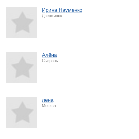
Ирина Науменко
Дзержинск
Алёна
Сызрань
лена
Москва