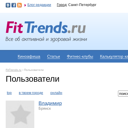
Блог редакции
Город
: Санкт-Петербург
Киноафиша
Статьи
Фитнес-клубы
Калькулятор к
FitTrends.ru
›
Пользователи
Пользователи
top
в твоем городе
онлайн
Владимир
Брянск