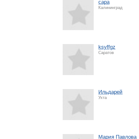
сара
Калининград
ksyffgz
Саратов
Ильдарей
Ухта
Мария Павлова