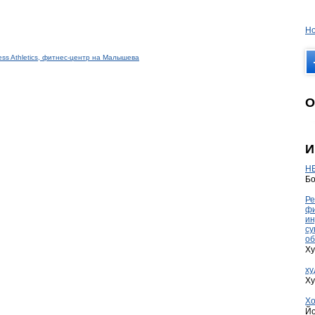
Но
ess Athletics, фитнес-центр на Малышева
О
И
HE
Бо
Ре
фи
ин
су
об
Ху
ху
Ху
Хо
Йо