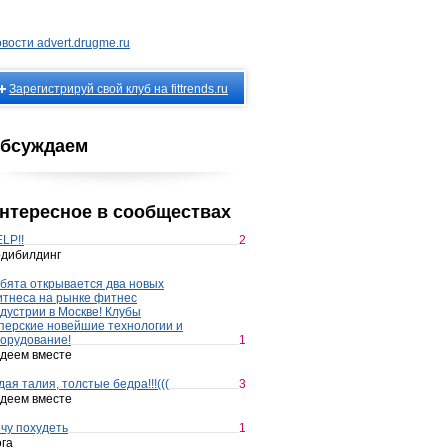
вости advert.drugme.ru
Зарегистрируй свой клуб на fittrends.ru
бсуждаем
нтересное в сообществах
LP!!
2
дибилдинг
бята открывается два новых
тнеса на рынке фитнес
дустрии в Москве! Клубы
перские новейшие технологии и
орудование!
1
деем вместе
дая талия, толстые бедра!!!(((
3
деем вместе
чу похудеть
1
га