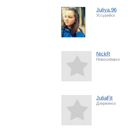
Juliya.96
Уссурийск
NickR
Новосибирск
JuliaFit
Дзержинск