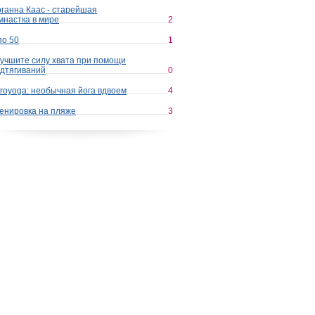
ганна Каас - старейшая
мнастка в мире
2
по 50
1
учшите силу хвата при помощи
дтягиваний
0
royoga: необычная йога вдвоем
4
енировка на пляже
3