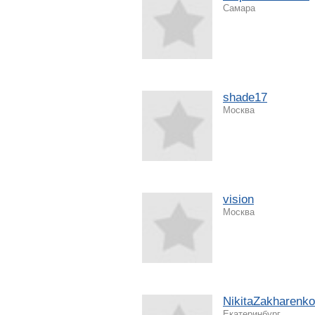
Самара
shade17
Москва
vision
Москва
NikitaZakharenko
Екатеринбург