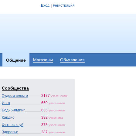
|
Вход
Регистрация
Магазины
Обьявления
Общение
Сообщества
Худеем вместе
2177
участников
Йога
650
участников
Бодибилдинг
636
участников
Кардио
392
участника
Фитнес-клуб
378
участников
Здоровье
287
участников