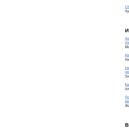
Сб
Ху
И
Хо
оч
Ma
На
А
Н
до
Sv
Ка
А
По
ре
Ж
В