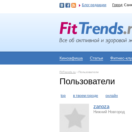
Блог редакции
Город
: Сан
Киноафиша
Статьи
Фитнес-кл
FitTrends.ru
›
Пользователи
Пользователи
top
в твоем городе
онлайн
zanoza
Нижний Новгород