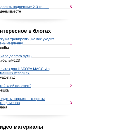
росить надоевшие 2-3 кг.........
5
деем вместе
нтересное в блогах
жу на тренировки, но вес уходит
ень медленно
1
retha
чало долгого пути)
1
набель@123
апиток для НАБОРА МАССЫ в
машних условиях.
1
yatoslavZ
кой хлеб полезен?
2
лешка
худеть всерьез — секреты
кордсменов
3
анна
идео материалы