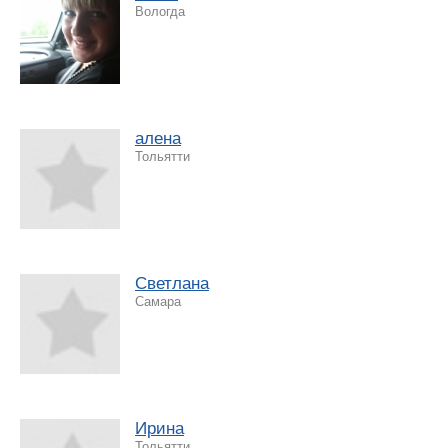
Вологда
алена
Тольятти
Светлана
Самара
Ирина
Тольятти