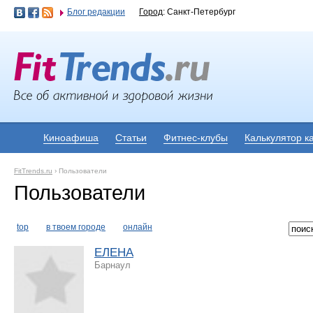
Блог редакции
Город
: Санкт-Петербург
Киноафиша
Статьи
Фитнес-клубы
Калькулятор к
FitTrends.ru
›
Пользователи
Пользователи
top
в твоем городе
онлайн
ЕЛЕНА
Барнаул