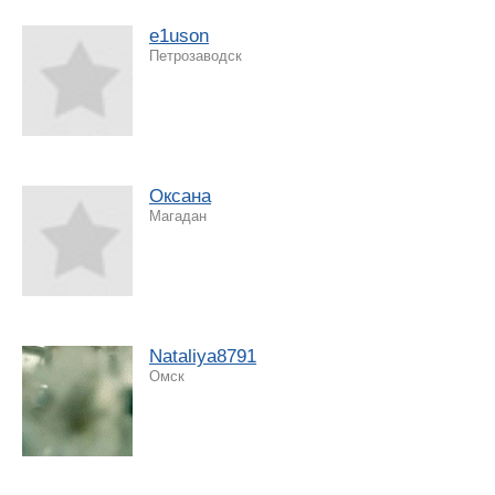
e1uson
Петрозаводск
Оксана
Магадан
Nataliya8791
Омск