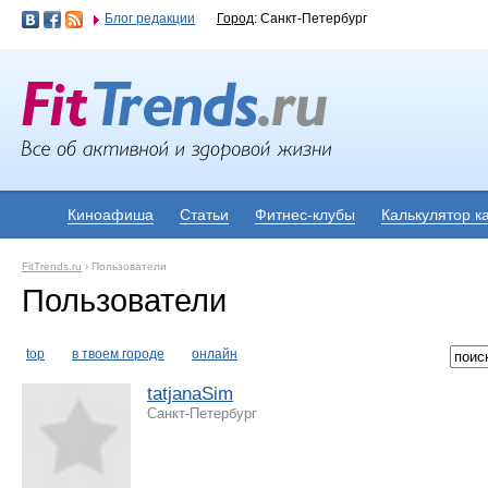
Блог редакции
Город
: Санкт-Петербург
Киноафиша
Статьи
Фитнес-клубы
Калькулятор к
FitTrends.ru
›
Пользователи
Пользователи
top
в твоем городе
онлайн
tatjanaSim
Санкт-Петербург