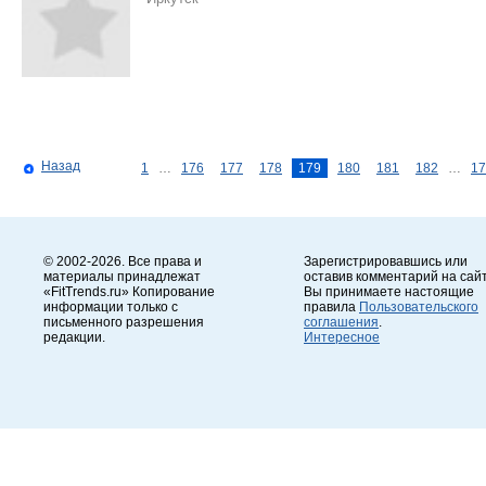
Назад
1
…
176
177
178
179
180
181
182
…
17
© 2002-2026. Все права и
Зарегистрировавшись или
материалы принадлежат
оставив комментарий на сайт
«FitTrends.ru» Копирование
Вы принимаете настоящие
информации только с
правила
Пользовательского
письменного разрешения
соглашения
.
редакции.
Интересное