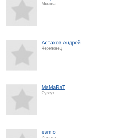
Москва
Астахов Андрей
Череповец
MsMaRaT
Сургут
esmio
Иркутск