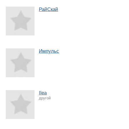
РайСкай
Импульс
Ilea
другой