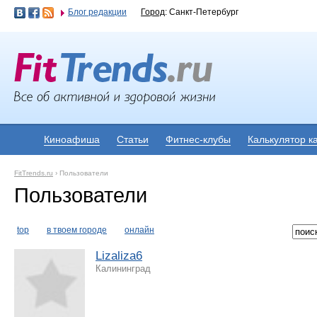
Блог редакции
Город
: Санкт-Петербург
Киноафиша
Статьи
Фитнес-клубы
Калькулятор к
FitTrends.ru
›
Пользователи
Пользователи
top
в твоем городе
онлайн
Lizaliza6
Калининград