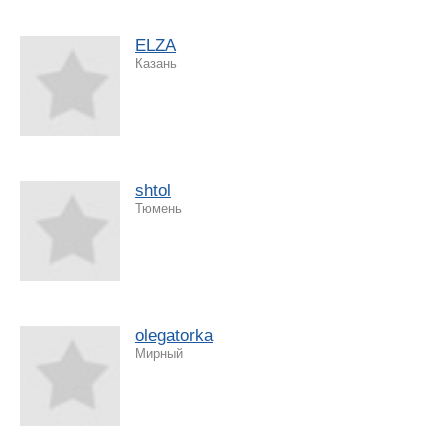
ELZA
Казань
shtol
Тюмень
olegatorka
Мирный