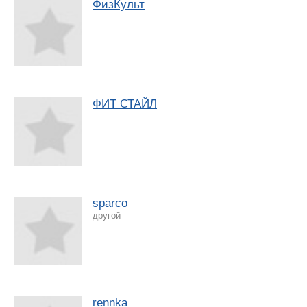
ФизКульт
ФИТ СТАЙЛ
sparco
другой
rennka