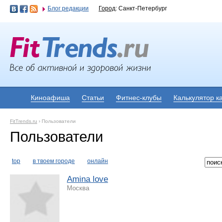
Блог редакции
Город
: Санкт-Петербург
Киноафиша
Статьи
Фитнес-клубы
Калькулятор к
FitTrends.ru
›
Пользователи
Пользователи
top
в твоем городе
онлайн
Amina love
Москва