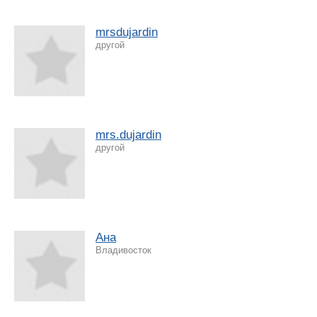
mrsdujardin
другой
mrs.dujardin
другой
Ана
Владивосток