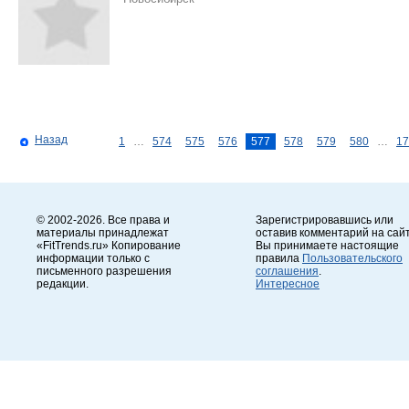
Назад
1
…
574
575
576
577
578
579
580
…
17
© 2002-2026. Все права и
Зарегистрировавшись или
материалы принадлежат
оставив комментарий на сайт
«FitTrends.ru» Копирование
Вы принимаете настоящие
информации только с
правила
Пользовательского
письменного разрешения
соглашения
.
редакции.
Интересное