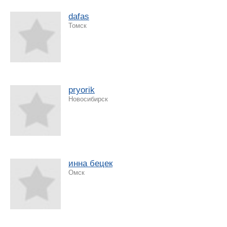
dafas
Томск
pryorik
Новосибирск
инна бецек
Омск