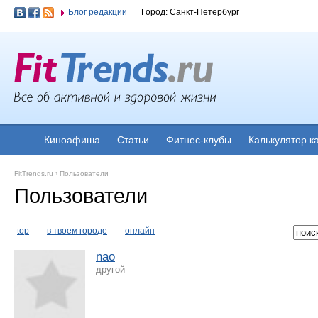
Блог редакции
Город
: Санкт-Петербург
Киноафиша
Статьи
Фитнес-клубы
Калькулятор к
FitTrends.ru
›
Пользователи
Пользователи
top
в твоем городе
онлайн
nao
другой