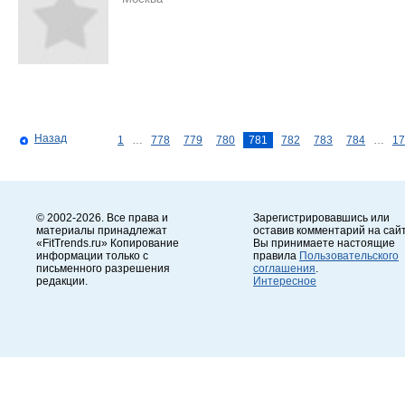
Назад
1
…
778
779
780
781
782
783
784
…
17
© 2002-2026. Все права и
Зарегистрировавшись или
материалы принадлежат
оставив комментарий на сайт
«FitTrends.ru» Копирование
Вы принимаете настоящие
информации только с
правила
Пользовательского
письменного разрешения
соглашения
.
редакции.
Интересное