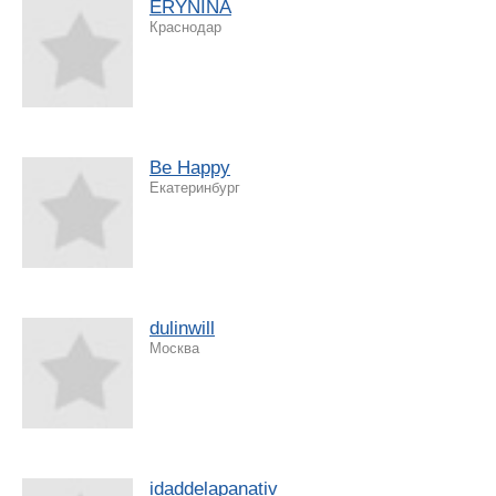
ERYNINA
Краснодар
Be Happy
Екатеринбург
dulinwill
Москва
idaddelapanativ