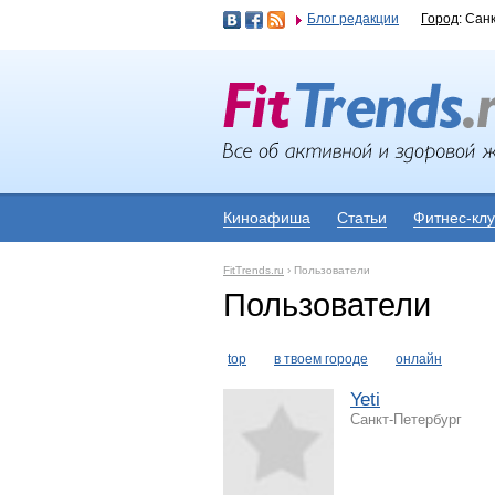
Блог редакции
Город
: Сан
Киноафиша
Статьи
Фитнес-кл
FitTrends.ru
›
Пользователи
Пользователи
top
в твоем городе
онлайн
Yeti
Санкт-Петербург