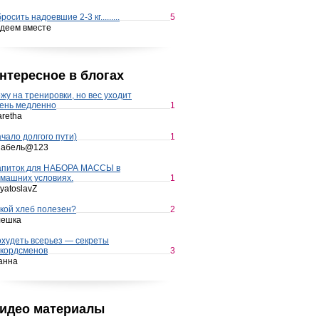
росить надоевшие 2-3 кг.........
5
деем вместе
нтересное в блогах
жу на тренировки, но вес уходит
ень медленно
1
retha
чало долгого пути)
1
набель@123
апиток для НАБОРА МАССЫ в
машних условиях.
1
yatoslavZ
кой хлеб полезен?
2
лешка
худеть всерьез — секреты
кордсменов
3
анна
идео материалы