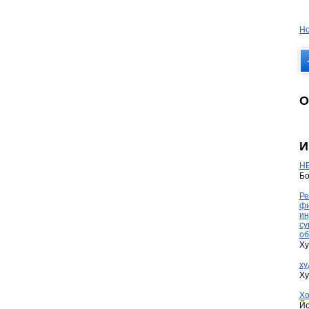
Но
О
И
HE
Бо
Ре
фи
ин
су
об
Ху
ху
Ху
Хо
Йо