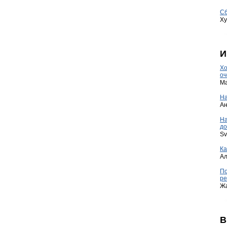
Сб
Ху
И
Хо
оч
Ma
На
А
Н
до
Sv
Ка
А
По
ре
Ж
В