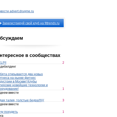
вости advert.drugme.ru
Зарегистрируй свой клуб на fittrends.ru
бсуждаем
нтересное в сообществах
LP!!
2
дибилдинг
бята открывается два новых
тнеса на рынке фитнес
дустрии в Москве! Клубы
перские новейшие технологии и
орудование!
1
деем вместе
дая талия, толстые бедра!!!(((
3
деем вместе
чу похудеть
1
га