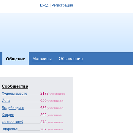
|
Вход
Регистрация
Магазины
Обьявления
Общение
Сообщества
Худеем вместе
2177
участников
Йога
650
участников
Бодибилдинг
636
участников
Кардио
392
участника
Фитнес-клуб
378
участников
Здоровье
287
участников