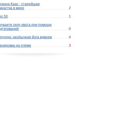
ганна Каас - старейшая
мнастка в мире
2
по 50
1
учшите силу хвата при помощи
дтягиваний
0
royoga: необычная йога вдвоем
4
енировка на пляже
3