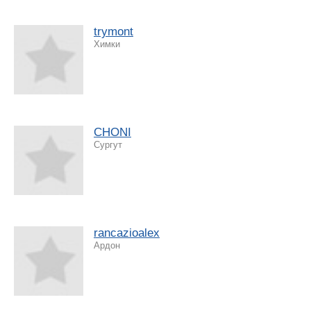
trymont
Химки
CHONI
Сургут
rancazioalex
Ардон