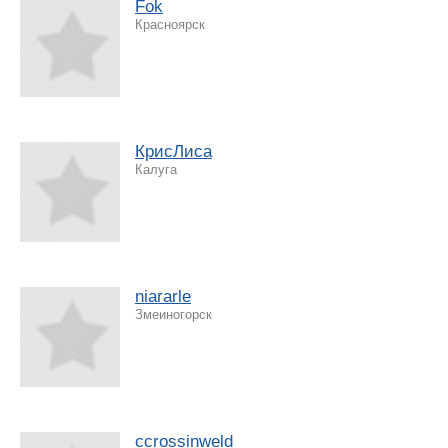
Fok
Красноярск
КрисЛиса
Калуга
niararle
Змеиногорск
ccrossinweld