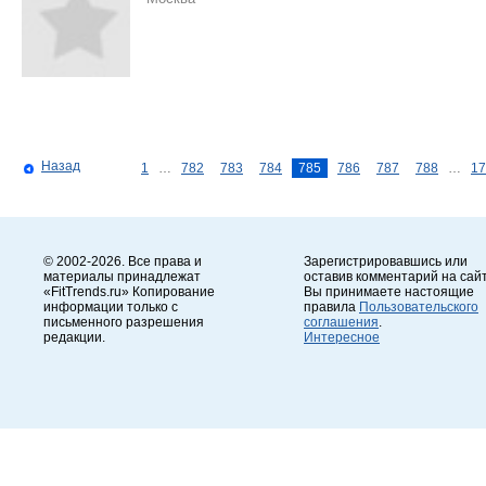
Назад
1
…
782
783
784
785
786
787
788
…
17
© 2002-2026. Все права и
Зарегистрировавшись или
материалы принадлежат
оставив комментарий на сайт
«FitTrends.ru» Копирование
Вы принимаете настоящие
информации только с
правила
Пользовательского
письменного разрешения
соглашения
.
редакции.
Интересное