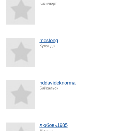
Кизилюрт
meslong
Кулунда
nddavideknorma
Байкальск
любовь1985
Москва