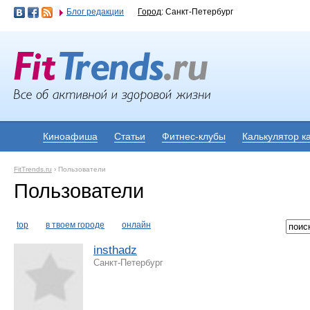
Блог редакции
Город
: Санкт-Петербург
Киноафиша
Статьи
Фитнес-клубы
Калькулятор к
FitTrends.ru
›
Пользователи
Пользователи
top
в твоем городе
онлайн
insthadz
Санкт-Петербург