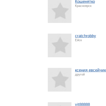
Кошенятко
Красноярск
cratchrobby
Ейск
ксения евсейчик
другой
vit88888