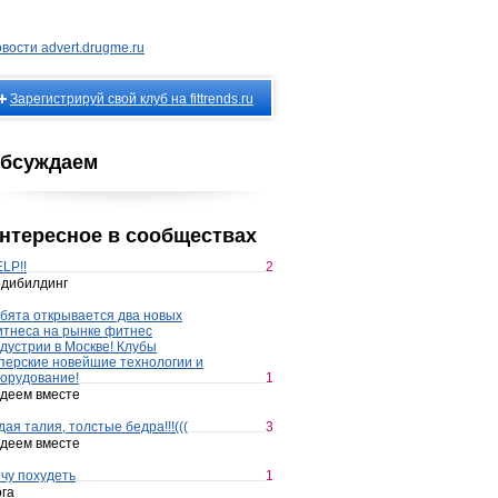
вости advert.drugme.ru
Зарегистрируй свой клуб на fittrends.ru
бсуждаем
нтересное в сообществах
LP!!
2
дибилдинг
бята открывается два новых
тнеса на рынке фитнес
дустрии в Москве! Клубы
перские новейшие технологии и
орудование!
1
деем вместе
дая талия, толстые бедра!!!(((
3
деем вместе
чу похудеть
1
га