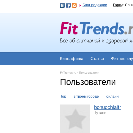
Блог редакции
Город
: Сан
Киноафиша
Статьи
Фитнес-кл
FitTrends.ru
›
Пользователи
Пользователи
top
в твоем городе
онлайн
bonucchialfr
Тутаев