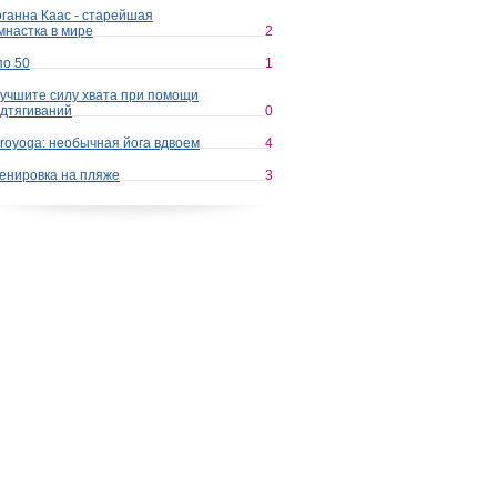
ганна Каас - старейшая
мнастка в мире
2
по 50
1
учшите силу хвата при помощи
дтягиваний
0
royoga: необычная йога вдвоем
4
енировка на пляже
3