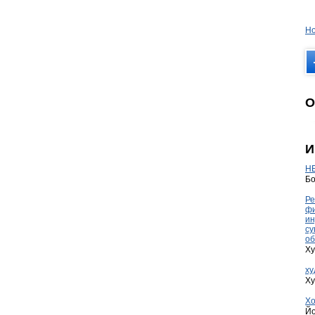
Но
О
И
HE
Бо
Ре
фи
ин
су
об
Ху
ху
Ху
Хо
Йо