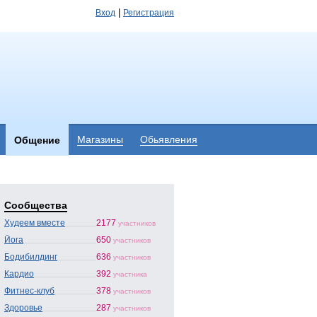
|
Вход
Регистрация
Магазины
Обьявления
Общение
Сообщества
Худеем вместе
2177
участников
Йога
650
участников
Бодибилдинг
636
участников
Кардио
392
участника
Фитнес-клуб
378
участников
Здоровье
287
участников