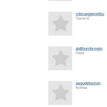
rnbrueggerwilbu
Таштагол
aldthornbrregin
Певек
aagudelosiren
Кузнецк