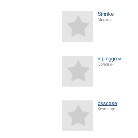
Sinrike
Москва
ispinggrov
Соловки
osscase
Кизилюрт