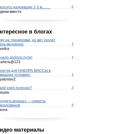
росить надоевшие 2-3 кг.........
5
деем вместе
нтересное в блогах
жу на тренировки, но вес уходит
ень медленно
1
retha
чало долгого пути)
1
набель@123
апиток для НАБОРА МАССЫ в
машних условиях.
1
yatoslavZ
кой хлеб полезен?
2
лешка
худеть всерьез — секреты
кордсменов
3
анна
идео материалы