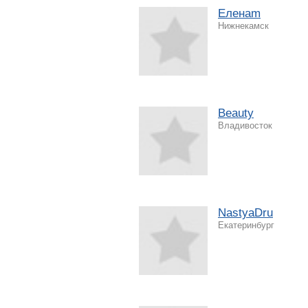
Еленаm
Нижнекамск
Beauty
Владивосток
NastyaDru
Екатеринбург