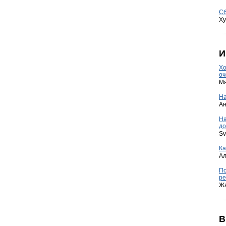
Сб
Ху
И
Хо
оч
Ma
На
А
Н
до
Sv
Ка
А
По
ре
Ж
В