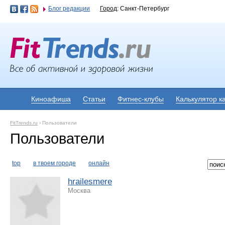
Блог редакции
Город
: Санкт-Петербург
Киноафиша
Статьи
Фитнес-клубы
Калькулятор к
FitTrends.ru
›
Пользователи
Пользователи
top
в твоем городе
онлайн
hrailesmere
Москва