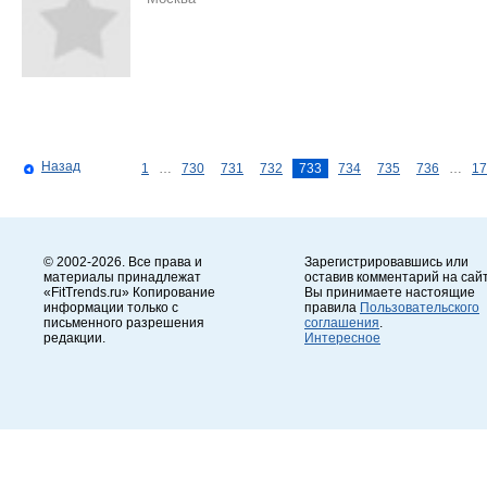
Назад
1
…
730
731
732
733
734
735
736
…
17
© 2002-2026. Все права и
Зарегистрировавшись или
материалы принадлежат
оставив комментарий на сайт
«FitTrends.ru» Копирование
Вы принимаете настоящие
информации только с
правила
Пользовательского
письменного разрешения
соглашения
.
редакции.
Интересное