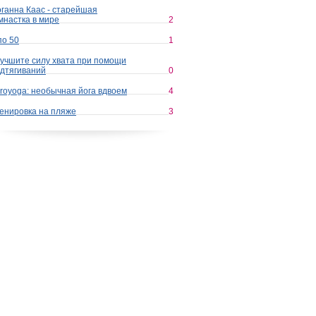
ганна Каас - старейшая
мнастка в мире
2
по 50
1
учшите силу хвата при помощи
дтягиваний
0
royoga: необычная йога вдвоем
4
енировка на пляже
3