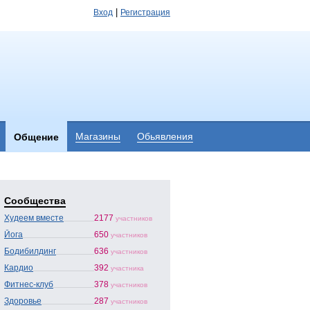
|
Вход
Регистрация
Магазины
Обьявления
Общение
Сообщества
Худеем вместе
2177
участников
Йога
650
участников
Бодибилдинг
636
участников
Кардио
392
участника
Фитнес-клуб
378
участников
Здоровье
287
участников