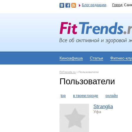
Блог редакции
Город
: Сан
Киноафиша
Статьи
Фитнес-кл
FitTrends.ru
›
Пользователи
Пользователи
top
в твоем городе
онлайн
Stranglia
Уфа