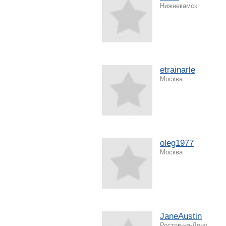
Нижнекамск
etrainarle
Москва
oleg1977
Москва
JaneAustin
Ростов-на-Дону