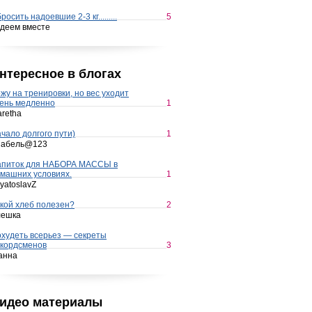
росить надоевшие 2-3 кг.........
5
деем вместе
нтересное в блогах
жу на тренировки, но вес уходит
ень медленно
1
retha
чало долгого пути)
1
набель@123
апиток для НАБОРА МАССЫ в
машних условиях.
1
yatoslavZ
кой хлеб полезен?
2
лешка
худеть всерьез — секреты
кордсменов
3
анна
идео материалы