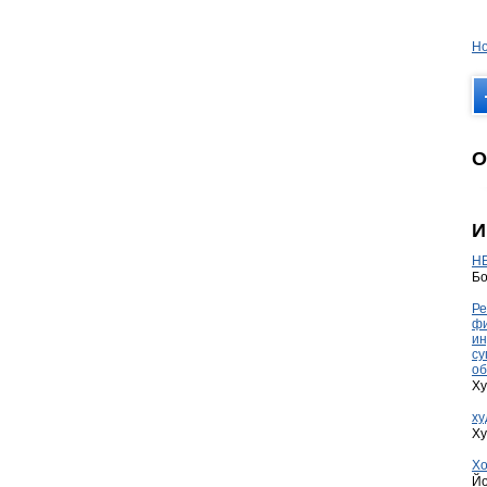
Но
О
И
HE
Бо
Ре
фи
ин
су
об
Ху
ху
Ху
Хо
Йо