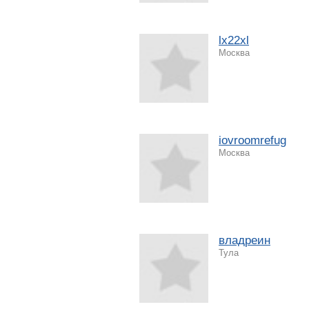
lx22xl
Москва
iovroomrefug
Москва
владреин
Тула