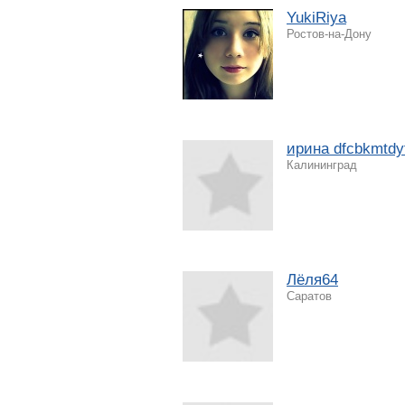
YukiRiya
Ростов-на-Дону
ирина dfcbkmtdy
Калининград
Лёля64
Саратов