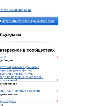
вости advert.drugme.ru
Зарегистрируй свой клуб на fittrends.ru
бсуждаем
нтересное в сообществах
LP!!
2
дибилдинг
бята открывается два новых
тнеса на рынке фитнес
дустрии в Москве! Клубы
перские новейшие технологии и
орудование!
1
деем вместе
дая талия, толстые бедра!!!(((
3
деем вместе
чу похудеть
1
га