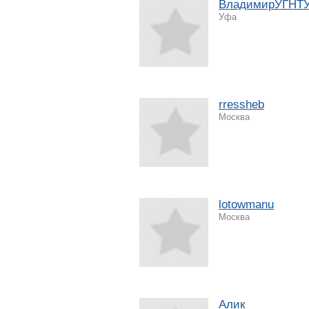
ВладимирУГНТ
Уфа
rressheb
Москва
lotowmanu
Москва
Алик