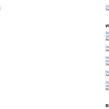
Сб
к
Ху
И
Хо
оч
Ma
На
А
Н
до
Sv
Ка
А
По
ре
Ж
В