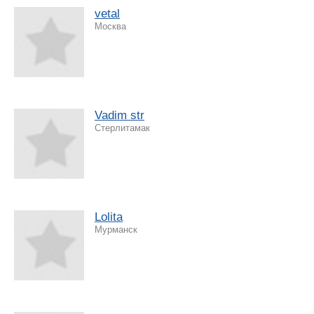
vetal
Москва
Vadim str
Стерлитамак
Lolita
Мурманск