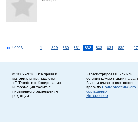
Назад
1
…
829
830
831
832
833
834
835
…
17
© 2002-2026. Все права и
Зарегистрировавшись или
материалы принадлежат
оставив комментарий на сайт
«FitTrends.ru» Копирование
Вы принимаете настоящие
информации только с
правила
Пользовательского
письменного разрешения
соглашения
.
редакции.
Интересное