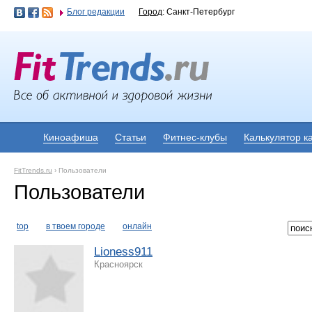
Блог редакции
Город
: Санкт-Петербург
Киноафиша
Статьи
Фитнес-клубы
Калькулятор к
FitTrends.ru
›
Пользователи
Пользователи
top
в твоем городе
онлайн
Lioness911
Красноярск