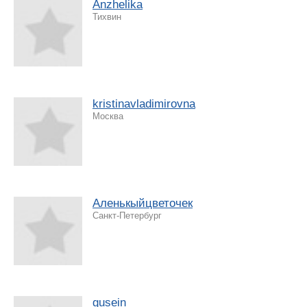
Anzhelika
Тихвин
kristinavladimirovna
Москва
Аленькыйцветочек
Санкт-Петербург
gusein