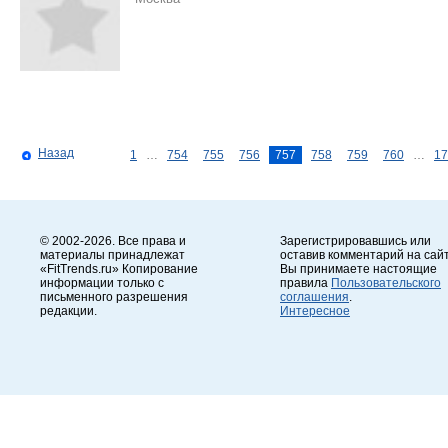
Назад
1
…
754
755
756
757
758
759
760
…
17
© 2002-2026. Все права и
Зарегистрировавшись или
материалы принадлежат
оставив комментарий на сайт
«FitTrends.ru» Копирование
Вы принимаете настоящие
информации только с
правила
Пользовательского
письменного разрешения
соглашения
.
редакции.
Интересное