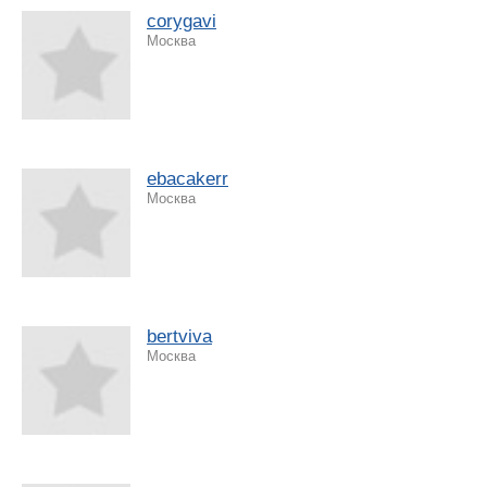
corygavi
Москва
ebacakerr
Москва
bertviva
Москва