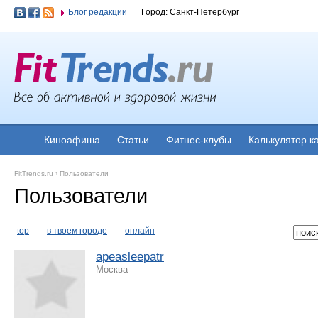
Блог редакции
Город
: Санкт-Петербург
Киноафиша
Статьи
Фитнес-клубы
Калькулятор к
FitTrends.ru
›
Пользователи
Пользователи
top
в твоем городе
онлайн
apeasleepatr
Москва