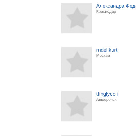
Александра Фед
Краснодар
rndellkurt
Москва
ttinglycoli
Апшеронск