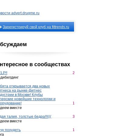
вости advert.drugme.ru
Зарегистрируй свой клуб на fittrends.ru
бсуждаем
нтересное в сообществах
LP!!
2
дибилдинг
бята открывается два новых
тнеса на рынке фитнес
дустрии в Москве! Клубы
перские новейшие технологии и
орудование!
1
деем вместе
дая талия, толстые бедра!!!(((
3
деем вместе
чу похудеть
1
га