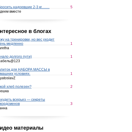
росить надоевшие 2-3 кг.........
5
деем вместе
нтересное в блогах
жу на тренировки, но вес уходит
ень медленно
1
retha
чало долгого пути)
1
набель@123
апиток для НАБОРА МАССЫ в
машних условиях.
1
yatoslavZ
кой хлеб полезен?
2
лешка
худеть всерьез — секреты
кордсменов
3
анна
идео материалы