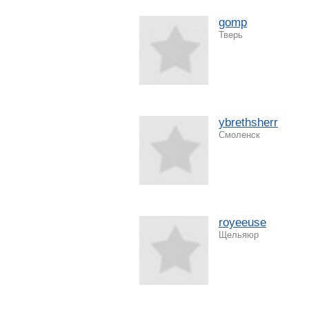
gomp
Тверь
ybrethsherr
Смоленск
royeeuse
Щельяюр