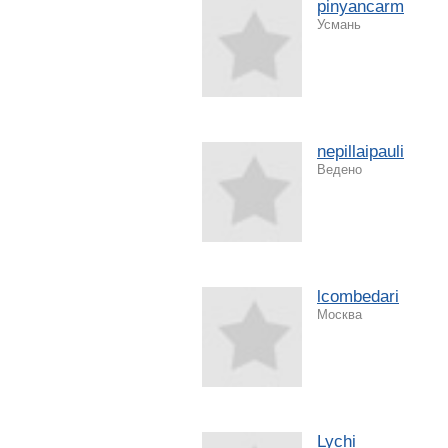
pinyancarm
Усмань
nepillaipauli
Ведено
lcombedari
Москва
Lychi