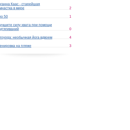
ганна Каас - старейшая
мнастка в мире
2
по 50
1
учшите силу хвата при помощи
дтягиваний
0
royoga: необычная йога вдвоем
4
енировка на пляже
3