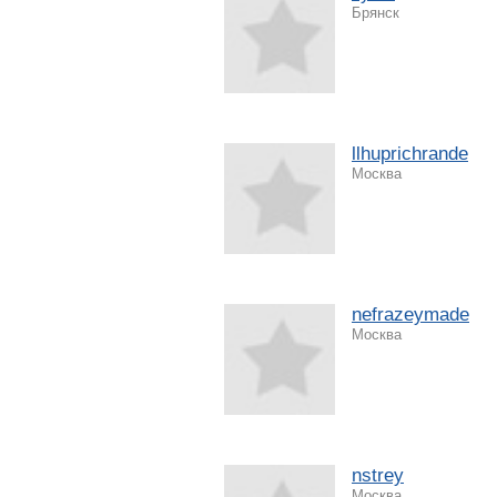
Брянск
llhuprichrande
Москва
nefrazeymade
Москва
nstrey
Москва