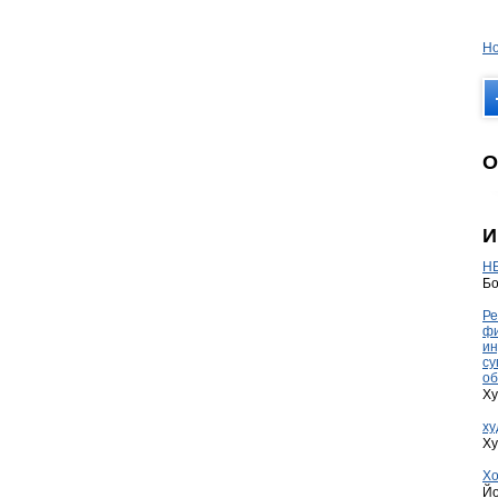
Но
О
И
HE
Бо
Ре
фи
ин
су
об
Ху
ху
Ху
Хо
Йо