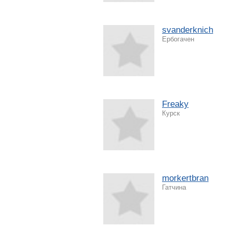
svanderknich
Ербогачен
Freaky
Курск
morkertbran
Гатчина