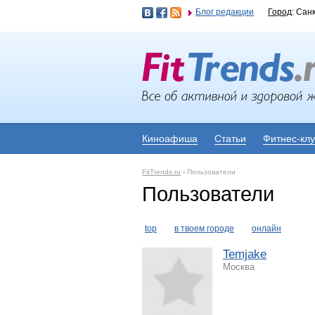
Блог редакции
Город
: Сан
Киноафиша
Статьи
Фитнес-кл
FitTrends.ru
›
Пользователи
Пользователи
top
в твоем городе
онлайн
Temjake
Москва