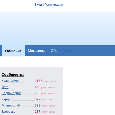
|
Вход
Регистрация
Магазины
Обьявления
Общение
Сообщества
Худеем вместе
2177
участников
Йога
650
участников
Бодибилдинг
636
участников
Кардио
392
участника
Фитнес-клуб
378
участников
Здоровье
287
участников