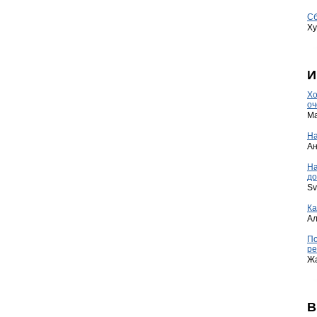
Сб
Ху
И
Хо
оч
Ma
На
А
Н
до
Sv
Ка
А
По
ре
Ж
В