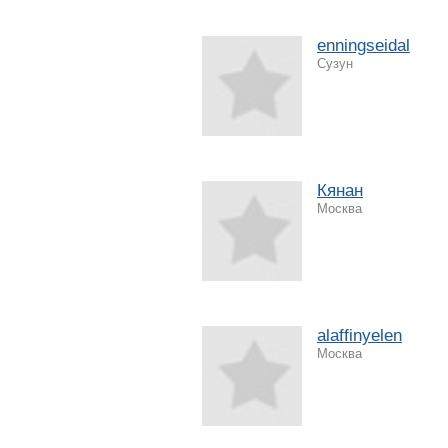
enningseidal
Сузун
Кянан
Москва
alaffinyelen
Москва