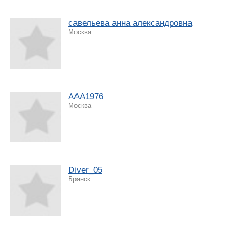
савельева анна александровна
Москва
ААА1976
Москва
Diver_05
Брянск