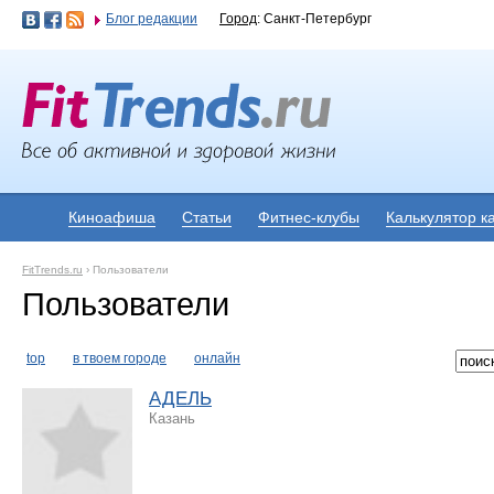
Блог редакции
Город
: Санкт-Петербург
Киноафиша
Статьи
Фитнес-клубы
Калькулятор к
FitTrends.ru
›
Пользователи
Пользователи
top
в твоем городе
онлайн
АДЕЛЬ
Казань