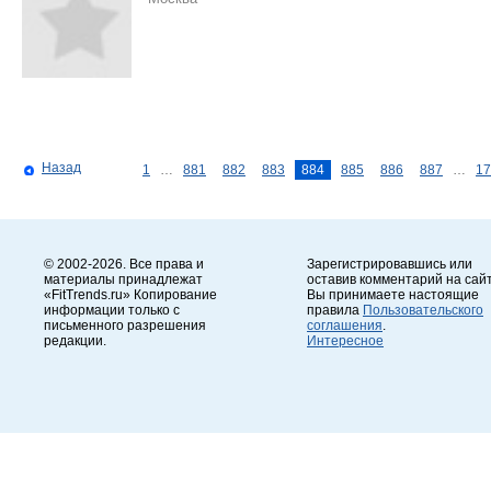
Назад
1
…
881
882
883
884
885
886
887
…
17
© 2002-2026. Все права и
Зарегистрировавшись или
материалы принадлежат
оставив комментарий на сайт
«FitTrends.ru» Копирование
Вы принимаете настоящие
информации только с
правила
Пользовательского
письменного разрешения
соглашения
.
редакции.
Интересное