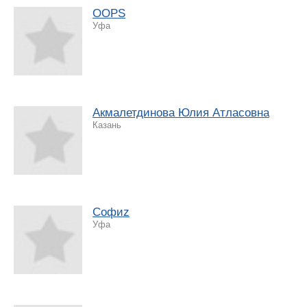
OOPS
Уфа
Акмалетдинова Юлия Атласовна
Казань
Софиz
Уфа