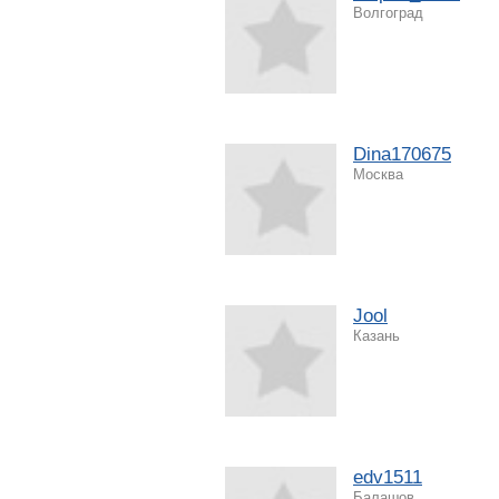
Волгоград
Dina170675
Москва
Jool
Казань
edv1511
Балашов