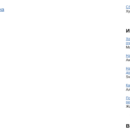
Сб
на
Ху
И
Хо
оч
Ma
На
А
Н
до
Sv
Ка
А
По
ре
Ж
В