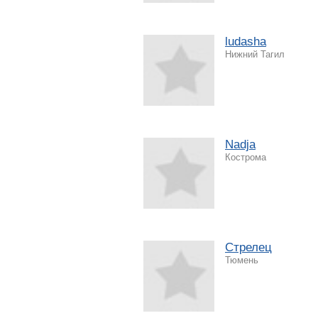
ludasha
Нижний Тагил
Nadja
Кострома
Стрелец
Тюмень