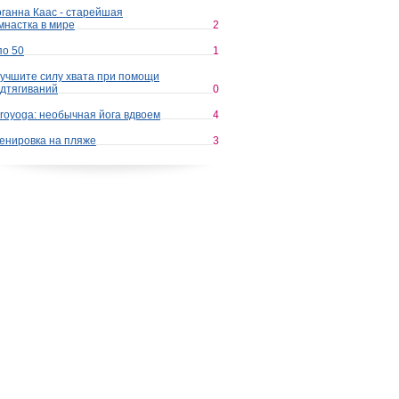
ганна Каас - старейшая
мнастка в мире
2
по 50
1
учшите силу хвата при помощи
дтягиваний
0
royoga: необычная йога вдвоем
4
енировка на пляже
3