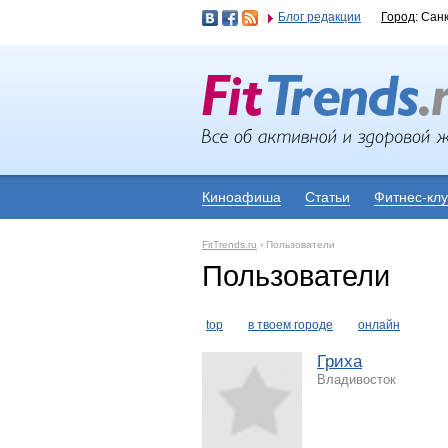
Блог редакции
Город
: Сан
Киноафиша
Статьи
Фитнес-кл
FitTrends.ru
›
Пользователи
Пользователи
top
в твоем городе
онлайн
Гриха
Владивосток