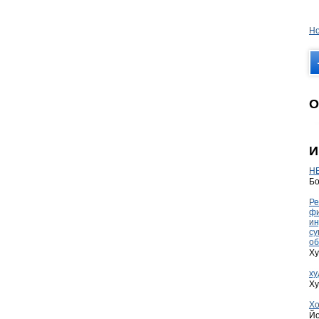
Но
О
И
HE
Бо
Ре
фи
ин
су
об
Ху
ху
Ху
Хо
Йо