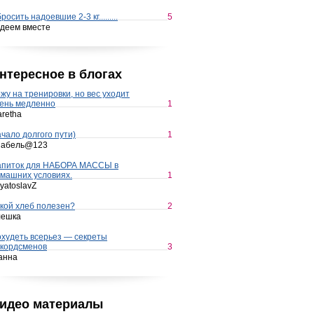
росить надоевшие 2-3 кг.........
5
деем вместе
нтересное в блогах
жу на тренировки, но вес уходит
ень медленно
1
retha
чало долгого пути)
1
набель@123
апиток для НАБОРА МАССЫ в
машних условиях.
1
yatoslavZ
кой хлеб полезен?
2
лешка
худеть всерьез — секреты
кордсменов
3
анна
идео материалы