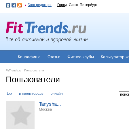
Блог редакции
Город
: Санкт-Петербург
Киноафиша
Статьи
Фитнес-клубы
Калькулятор к
FitTrends.ru
›
Пользователи
Пользователи
top
в твоем городе
онлайн
Tanysha...
Москва