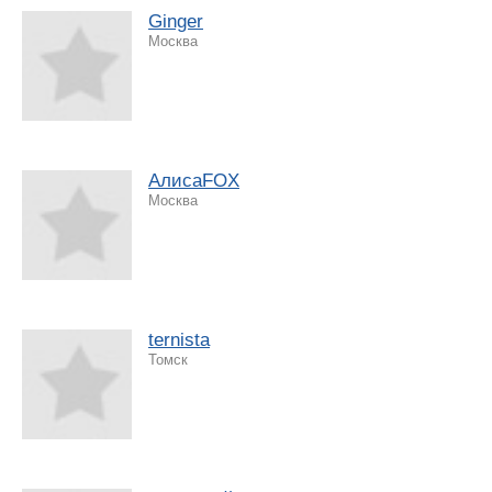
Ginger
Москва
АлисаFOX
Москва
ternista
Томск