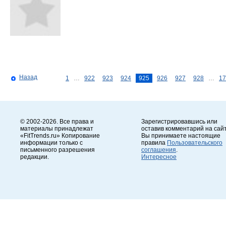
Назад
1
…
922
923
924
925
926
927
928
…
17
© 2002-2026. Все права и
Зарегистрировавшись или
материалы принадлежат
оставив комментарий на сайт
«FitTrends.ru» Копирование
Вы принимаете настоящие
информации только с
правила
Пользовательского
письменного разрешения
соглашения
.
редакции.
Интересное