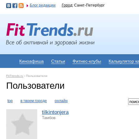
Блог редакции
Город
: Санкт-Петербург
Киноафиша
Статьи
Фитнес-клубы
Калькулятор к
FitTrends.ru
›
Пользователи
Пользователи
top
в твоем городе
онлайн
tilkintonjera
Тамбов