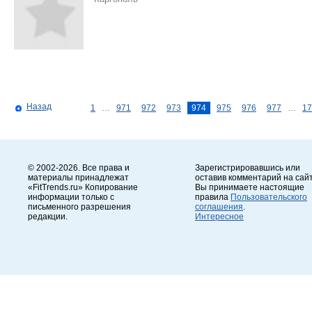
Назад
1
…
971
972
973
974
975
976
977
…
17
© 2002-2026. Все права и
Зарегистрировавшись или
материалы принадлежат
оставив комментарий на сайт
«FitTrends.ru» Копирование
Вы принимаете настоящие
информации только с
правила
Пользовательского
письменного разрешения
соглашения
.
редакции.
Интересное