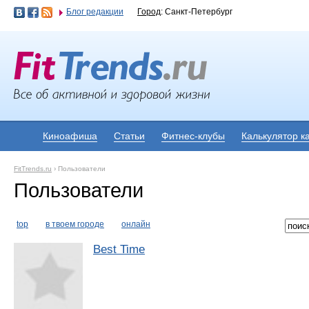
Блог редакции
Город
: Санкт-Петербург
Киноафиша
Статьи
Фитнес-клубы
Калькулятор к
FitTrends.ru
›
Пользователи
Пользователи
top
в твоем городе
онлайн
Best Time