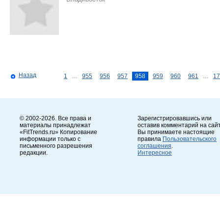
Назад
1
…
955
956
957
958
959
960
961
…
17
© 2002-2026. Все права и
Зарегистрировавшись или
материалы принадлежат
оставив комментарий на сайт
«FitTrends.ru» Копирование
Вы принимаете настоящие
информации только с
правила
Пользовательского
письменного разрешения
соглашения
.
редакции.
Интересное