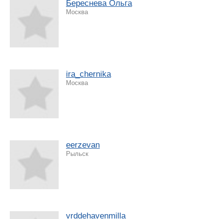
Береснева Ольга
Москва
ira_chernika
Москва
eerzevan
Рыльск
vrddehavenmilla