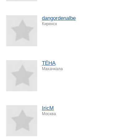
dangordenalbe
Киренск
ТЁНА
Махачкала
IricM
Москва