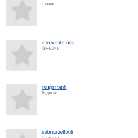
Глазов
npreventorosa
Кинешма
rsugarraph
Дудинка
eabrasuellotili
Снежинск