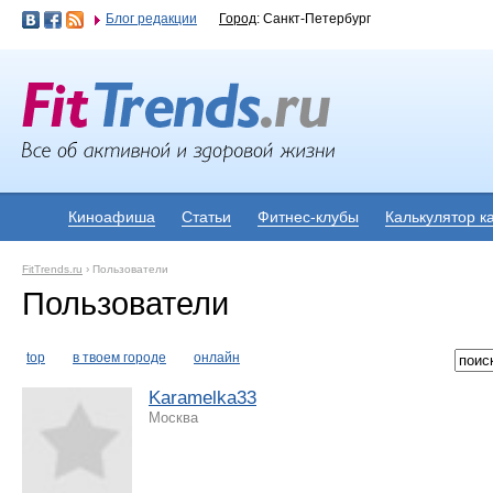
Блог редакции
Город
: Санкт-Петербург
Киноафиша
Статьи
Фитнес-клубы
Калькулятор к
FitTrends.ru
›
Пользователи
Пользователи
top
в твоем городе
онлайн
Karamelka33
Москва