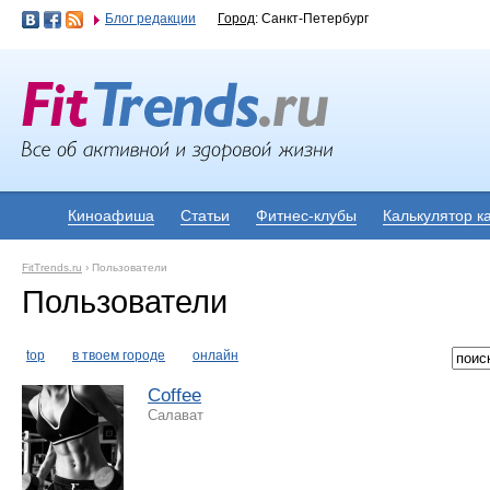
Блог редакции
Город
: Санкт-Петербург
Киноафиша
Статьи
Фитнес-клубы
Калькулятор к
FitTrends.ru
›
Пользователи
Пользователи
top
в твоем городе
онлайн
Coffee
Салават