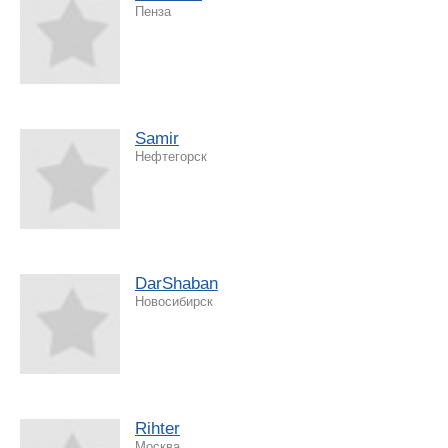
Пенза
Samir
Нефтегорск
DarShaban
Новосибирск
Rihter
Москва