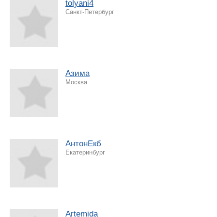
tolyani4
Санкт-Петербург
Азима
Москва
АнтонЕкб
Екатеринбург
Artemida