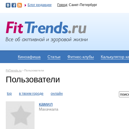
Блог редакции
Город
: Санкт-Петербург
Киноафиша
Статьи
Фитнес-клубы
Калькулятор к
FitTrends.ru
›
Пользователи
Пользователи
top
в твоем городе
онлайн
камил
Махачкала