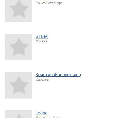
Санкт-Петербург
STEM
Москва
КристинаКарапетьянц
Саратов
lirvina
Ростов-на-Дону