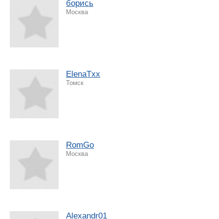
борись
Москва
ElenaTxx
Томск
RomGo
Москва
Alexandr01