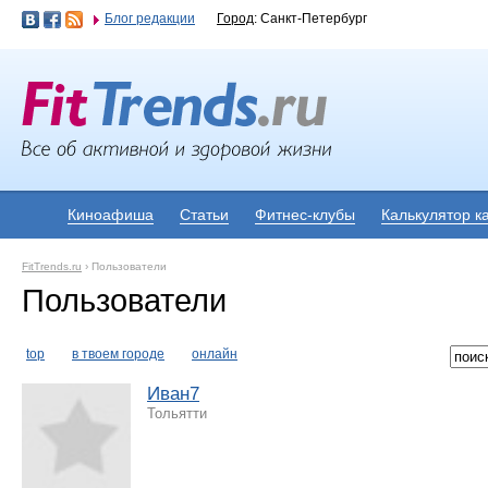
Блог редакции
Город
: Санкт-Петербург
Киноафиша
Статьи
Фитнес-клубы
Калькулятор к
FitTrends.ru
›
Пользователи
Пользователи
top
в твоем городе
онлайн
Иван7
Тольятти